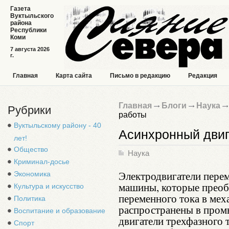
Газета
Вуктыльского
района
Республики
Коми
7 августа 2026
г.
Главная
Карта сайта
Письмо в редакцию
Редакция
Главная
Блоги
Наука
Рубрики
работы
Вуктыльскому району - 40
Асинхронный двиг
лет!
Общество
Наука
Криминал-досье
Электродвигатели перем
Экономика
машины, которые преоб
Культура и искусство
переменного тока в ме
Политика
распространены в про
Воспитание и образование
двигатели трехфазного 
Спорт