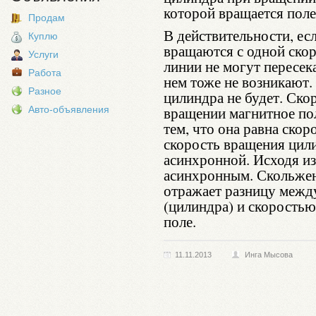
которой вращается поле
Продам
В действительности, ес
Куплю
вращаются с одной ско
Услуги
линии не могут пересека
Работа
нем тоже не возникают.
Разное
цилиндра не будет. Ско
вращении магнитное пол
Авто-объявления
тем, что она равна скор
скорость вращения цил
асинхронной. Исходя из 
асинхронным. Скольжени
отражает разницу межд
(цилиндра) и скоростью
поле.
11.11.2013
Инга Мысова