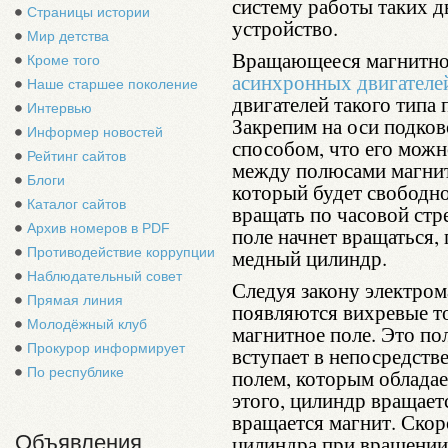
систему работы таких дв
Страницы истории
устройство.
Мир детства
Вращающееся магнитное
Кроме того
асинхронных двигателе
Наше старшее поколение
двигателей такого типа
Интервью
Закрепим на оси подко
Информер новостей
способом, что его можн
Рейтинг сайтов
между полюсами магнит
Блоги
который будет свободн
Каталог сайтов
вращать по часовой стр
Архив номеров в PDF
поле начнет вращаться,
Противодействие коррупции
медный цилиндр.
Наблюдательный совет
Следуя закону электром
Прямая линия
появляются вихревые т
Молодёжный клуб
магнитное поле. Это по
Прокурор информирует
вступает в непосредств
По республике
полем, которым обладае
этого, цилиндр вращает
вращается магнит. Скор
Объявления
цилиндра при вращении 