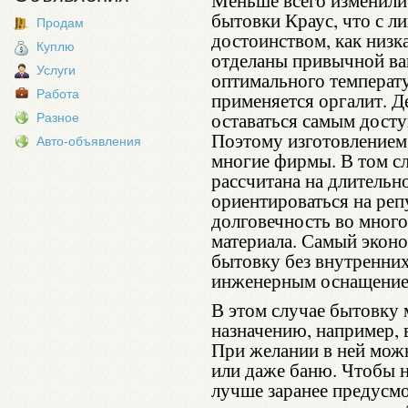
Меньше всего изменили
бытовки Краус, что с л
Продам
достоинством, как низк
Куплю
отделаны привычной ваг
Услуги
оптимального температ
Работа
применяется оргалит. Д
оставаться самым дост
Разное
Поэтому изготовлением
Авто-объявления
многие фирмы. В том сл
рассчитана на длительн
ориентироваться на реп
долговечность во много
материала. Самый экон
бытовку без внутренни
инженерным оснащение
В этом случае бытовку 
назначению, например, 
При желании в ней мож
или даже баню. Чтобы н
лучше заранее предусм