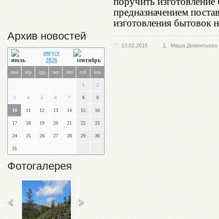
поручить изготовление 
предназначением поста
изготовления бытовок н
Архив новостей
13.02.2015
Маша Дементьева
август
2026
пон
втр
срд
чет
пят
суб
вск
1
2
3
4
5
6
7
8
9
10
11
12
13
14
15
16
17
18
19
20
21
22
23
24
25
26
27
28
29
30
31
Фотогалерея