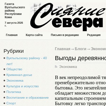
Газета
Вуктыльского
района
Республики
Коми
7 августа 2026
г.
Главная
Карта сайта
Письмо в редакцию
Редакция
Главная
Блоги
Эконом
Рубрики
Выгоды деревянн
Вуктыльскому району - 40
лет!
Экономика
Общество
Криминал-досье
В век непреодолимой тя
Экономика
пренебрежительно относ
Культура и искусство
бытовка. Это незатейли
обладает множеством д
Политика
капитальным строением.
Воспитание и образование
Бытовку легко транспор
Спорт