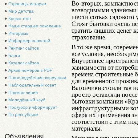
Во-вторых, компактност
Страницы истории
возводимыми зданиями н
Мир детства
шести сотках садового 
Кроме того
Стоят бытовки очень не
Наше старшее поколение
тратить лишних денег ка
Интервью
страхование.
Информер новостей
В то же время, совреме
Рейтинг сайтов
все условия, необходим
Блоги
Внутреннее пространст
Каталог сайтов
зависимости от потребн
Архив номеров в PDF
времена строительные б
Противодействие коррупции
для временного прожив
Наблюдательный совет
Вагончики стоили так н
Прямая линия
просто оставляли после
бытовки компании «Кра
Молодёжный клуб
инфраструктурными ком
Прокурор информирует
сфера их применения зн
По республике
соответствии с этим по
материалы.
Объявления