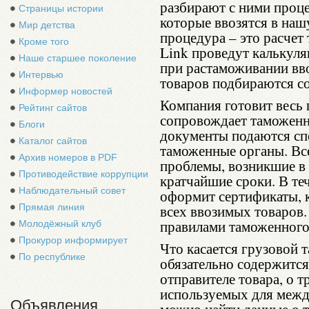
разбирают с ними проце
Страницы истории
которые ввозятся в наш
Мир детства
процедура – это расчет
Кроме того
Link проведут калькуля
Наше старшее поколение
при растаможивании вв
Интервью
товаров подбираются с
Информер новостей
Компания готовит весь 
Рейтинг сайтов
сопровождает таможенн
Блоги
документы подаются сп
Каталог сайтов
таможенные органы. Вс
Архив номеров в PDF
проблемы, возникшие в 
Противодействие коррупции
кратчайшие сроки. В те
Наблюдательный совет
оформит сертификаты, 
Прямая линия
всех ввозимых товаров
правилами таможенного
Молодёжный клуб
Прокурор информирует
Что касается грузовой 
По республике
обязательно содержится
отправителе товара, о 
используемых для межд
Объявления