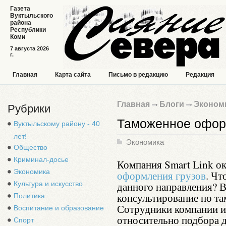
Газета
Вуктыльского
района
Республики
Коми
7 августа 2026
г.
Главная
Карта сайта
Письмо в редакцию
Редакция
Главная
Блоги
Эконом
Рубрики
Таможенное офор
Вуктыльскому району - 40
лет!
Экономика
Общество
Криминал-досье
Компания Smart Link о
Экономика
оформления грузов
. Чт
Культура и искусство
данного направления? В
консультирование по т
Политика
Сотрудники компании 
Воспитание и образование
относительно подбора 
Спорт