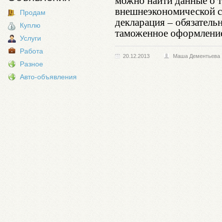
можно найти данные о т
внешнеэкономической сд
Продам
декларация – обязател
Куплю
таможенное оформление
Услуги
Работа
20.12.2013
Маша Дементьева
Разное
Авто-объявления