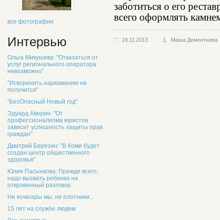
заботиться о его реста
всего оформлять камне
все фотографии
Интервью
19.11.2013
Маша Дементьева
Ольга Микушева: "Отказаться от
услуг регионального оператора
невозможно"
"Искоренить наркоманию не
получится"
"БезОпасный Новый год"
Эдуард Аверин: "От
профессионализма юристов
зависит успешность защиты прав
граждан"
Дмитрий Березин: "В Коми будет
создан центр общественного
здоровья"
Юлия Пасынкова: Прежде всего,
надо вызвать ребенка на
откровенный разговор
Не кочегары мы, не плотники...
15 лет на службе людям