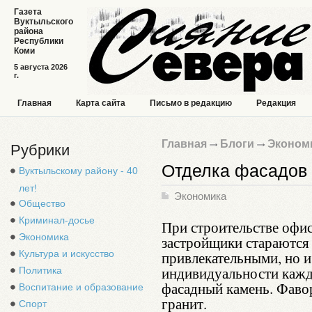
Газета
Вуктыльского
района
Республики
Коми
5 августа 2026
г.
Главная
Карта сайта
Письмо в редакцию
Редакция
Главная
Блоги
Эконом
Рубрики
Отделка фасадов
Вуктыльскому району - 40
лет!
Экономика
Общество
Криминал-досье
При строительстве офис
Экономика
застройщики стараются 
Культура и искусство
привлекательными, но 
индивидуальности кажд
Политика
фасадный камень. Фавор
Воспитание и образование
гранит.
Спорт