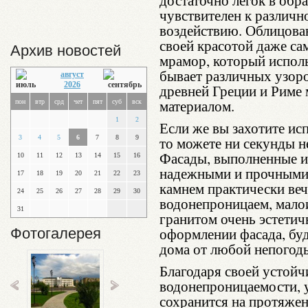
достаточно легок в обра
чувствителен к различ
воздействию. Облицова
своей красотой даже са
Архив новостей
мрамор, который исполь
бывает различных узоро
август
2026
древней Греции и Риме
материалом.
пон
втр
срд
чет
пят
суб
вск
1
2
Если же вы захотите исп
3
4
5
6
7
8
9
то можете ни секунды не
Фасады, выполненные и
10
11
12
13
14
15
16
надежными и прочными, 
17
18
19
20
21
22
23
камнем практически веч
24
25
26
27
28
29
30
водонепроницаем, малои
31
гранитом очень эстетич
оформлении фасада, бу
Фотогалерея
дома от любой непогод
Благодаря своей устойч
водонепроницаемости, у
сохранится на протяжен