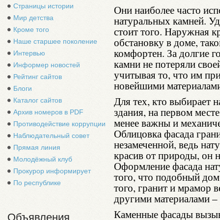
Страницы истории
Они наиболее часто исп
Мир детства
натуральных камней. Уд
стоит того. Наружная кр
Кроме того
обстановку в доме, тако
Наше старшее поколение
комфортен. За долгие г
Интервью
камни не потеряли свое
Информер новостей
учитывая то, что им пр
Рейтинг сайтов
новейшими материалами
Блоги
Для тех, кто выбирает 
Каталог сайтов
здания, на первом месте
Архив номеров в PDF
менее важны и механиче
Противодействие коррупции
Облицовка фасада гран
Наблюдательный совет
незамеченной, ведь нат
Прямая линия
красив от природы, он н
Молодёжный клуб
Оформление фасада нат
Прокурор информирует
того, что подобный дом
По республике
того, гранит и мрамор в
другими материалами – 
Каменные фасады вызыв
Объявления