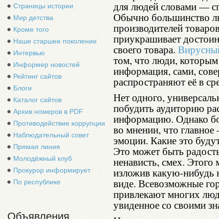
для людей словами — сп
Страницы истории
Обычно большинство лю
Мир детства
производителей товаров
Кроме того
приукрашивает достоинс
Наше старшее поколение
своего товара.
Вирусный
Интервью
том, что люди, которым
Информер новостей
информация, сами, сов
Рейтинг сайтов
распространяют её в ср
Блоги
Нет одного, универсаль
Каталог сайтов
побудить аудиторию р
Архив номеров в PDF
информацию. Однако бо
Противодействие коррупции
во мнении, что главное
Наблюдательный совет
эмоции. Какие это буду
Прямая линия
Это может быть радость
Молодёжный клуб
ненависть, смех. Этого
изложив какую-нибудь 
Прокурор информирует
виде. Всевозможные гор
По республике
привлекают многих люд
увиденное со своими з
Объявления