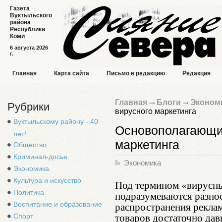
Газета
Вуктыльского
района
Республики
Коми
6 августа 2026
г.
Главная
Карта сайта
Письмо в редакцию
Редакция
Главная
Блоги
Эконом
Рубрики
вирусного маркетинга
Вуктыльскому району - 40
Основополагающи
лет!
маркетинга
Общество
Криминал-досье
Экономика
Экономика
Культура и искусство
Под термином «вирусн
Политика
подразумеваются разно
распространения рекла
Воспитание и образование
товаров достаточно дав
Спорт