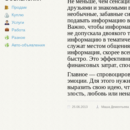
Не меньше, чем сенсаци
друзьями и знакомыми 
Продам
необычные, забавные с
Куплю
подавать информацию в
Услуги
Важно, чтобы информац
Работа
не допускала двоякого 
Разное
информацию в тематиче
служат местом общения
Авто-объявления
информация, скорее все
быстро. Это эффективн
финансовых затрат, спо
Главное — спровоциров
эмоции. Для этого нужн
выразить свою идею, ч
злость, любовь или нена
25.06.2013
Маша Дементьева