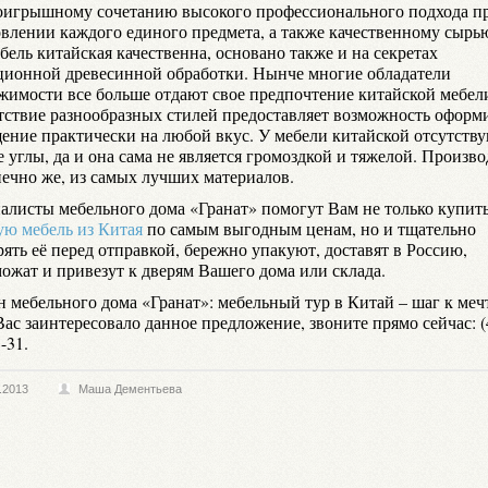
оигрышному сочетанию высокого профессионального подхода п
овлении каждого единого предмета, а также качественному сырью
бель китайская качественна, основано также и на секретах
ционной древесинной обработки. Нынче многие обладатели
жимости все больше отдают свое предпочтение китайской мебели
тствие разнообразных стилей предоставляет возможность оформ
ение практически на любой вкус. У мебели китайской отсутств
 углы, да и она сама не является громоздкой и тяжелой. Произво
нечно же, из самых лучших материалов.
алисты мебельного дома «Гранат» помогут Вам не только купит
ую мебель из Китая
по самым выгодным ценам, но и тщательно
ять её перед отправкой, бережно упакуют, доставят в Россию,
можат и привезут к дверям Вашего дома или склада.
н мебельного дома «Гранат»: мебельный тур в Китай – шаг к меч
ас заинтересовало данное предложение, звоните прямо сейчас: (
-31.
.2013
Маша Дементьева