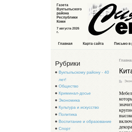
Газета
Вуктыльского
района
Республики
Коми
7 августа 2026
г.
Главная
Карта сайта
Письмо в
Главна
Рубрики
Кит
Вуктыльскому району - 40
лет!
Экон
Общество
Мебел
Криминал-досье
котор
Экономика
значи
Культура и искусство
крупн
Политика
высок
включ
Воспитание и образование
декор
Спорт