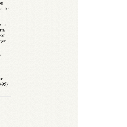
ри
. То,
, а
ить
уют
дят
ь
те!
495)