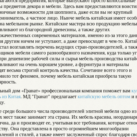
лагаются предприятия, которые выпускают просто колоссальные
ы предметов декора и мебели. Здесь вам предоставляются воист
аничные возможности для шоппинга, даже если вы не крупный
риниматель, а частное лицо. Нынче мебель китайская имеет осо
 на мебельном рынке. Китайские мастера всю продукцию мебел
авливают из благородной древесины, а также других
окачественных современных материалов, именно из-за этого да
я другим ничем не уступают, а даже превосходят в чем-то. Кита
стал возглавлять перечень ведущих стран-производителей, а так
вщиков мебели самого разнообразного назначения, куда только у
при дешевизне рабочей силы и сырья мебель производства китай
авливают на очень хорошем уровне, а фурнитура и материалы
ят весьма строгий контроль качества. Сочетание всего этого и
овило тот феномен, почему мебель китайская приобрела такую
ярность.
ьный дом «Гранат» профессиональная компания поможет вам
ку
ь из Китая
. МД "Гранат" предлагаает
китайскую мебель оптом
и 
цу.
е среди большого числа производителей элитной мебели одно из
 мест также занимает эта страна. Их мебель красива, неординар
чна, да и производят ее, учитывая все требования, которые отно
еству. Она представлена в просто огромнейшем многообразии
влений и стилей, а также имеет заслуженный спрос благодаря св