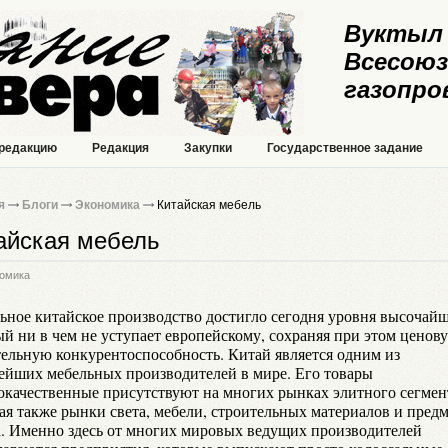
Вуктыл 
Всесоюз
газопро
 редакцию
Редакция
Закупки
Государственное задание
я
Блоги
Экономика
Китайская мебель
айская мебель
омика
ьное китайское производство достигло сегодня уровня высочайш
ый ни в чем не уступает европейскому, сохраняя при этом ценов
тельную конкурентоспособность. Китай является одним из
ейших мебельных производителей в мире. Его товары
окачественные присутствуют на многих рынках элитного сегмен
ая также рынки света, мебели, строительных материалов и пред
а. Именно здесь от многих мировых ведущих производителей