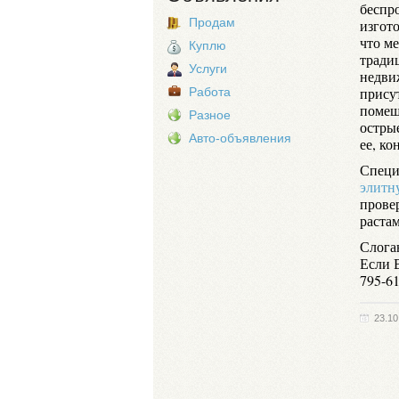
беспр
Продам
изгот
что ме
Куплю
тради
Услуги
недви
прису
Работа
помещ
Разное
острые
Авто-объявления
ее, ко
Специ
элитн
провер
раста
Слога
Если В
795-61
23.10