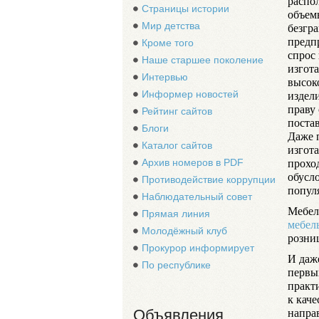
распо
Страницы истории
объем
Мир детства
безгр
предп
Кроме того
спрос
Наше старшее поколение
изгот
Интервью
высок
издели
Информер новостей
праву 
Рейтинг сайтов
поста
Блоги
Даже 
Каталог сайтов
изгот
проход
Архив номеров в PDF
обусл
Противодействие коррупции
попул
Наблюдательный совет
Мебел
Прямая линия
мебел
Молодёжный клуб
розни
Прокурор информирует
И даж
По республике
первых
практи
к кач
напра
Объявления