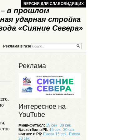
ВЕРСИЯ ДЛЯ СЛАБОВИДЯЩИХ
– в прошлом
ная ударная стройка
вода «Сияние Севера»
Реклама в газете
Реклама на сайте
Реклама
его,
ую
Интересное на
YouTube
та,
Мини-футбол:
15 сек
30 сек
метов
Баскетбол в РК:
15 сек
30 сек
Фитнес в РК:
Ежова 15 сек
Ежова
30 сек