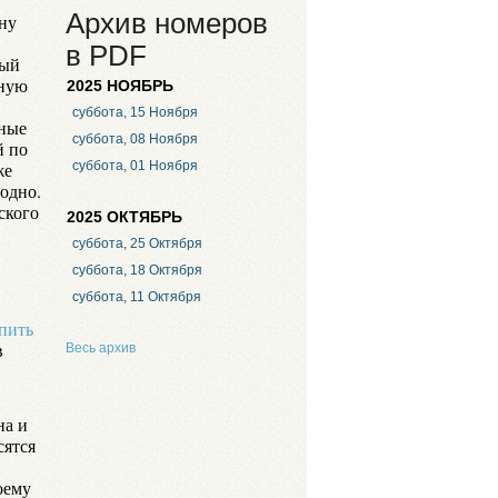
Архив номеров
ину
в PDF
бый
ьную
2025 НОЯБРЬ
суббота, 15 Ноября
нные
суббота, 08 Ноября
й по
же
суббота, 01 Ноября
годно.
ского
2025 ОКТЯБРЬ
суббота, 25 Октября
суббота, 18 Октября
суббота, 11 Октября
пить
в
Весь архив
на и
сятся
оему