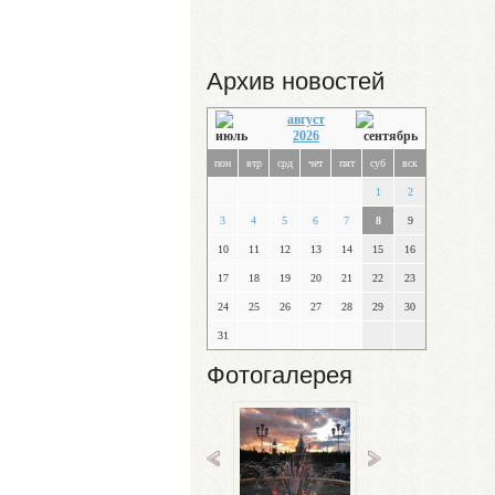
Архив новостей
август
2026
пон
втр
срд
чет
пят
суб
вск
1
2
3
4
5
6
7
8
9
10
11
12
13
14
15
16
17
18
19
20
21
22
23
24
25
26
27
28
29
30
31
Фотогалерея