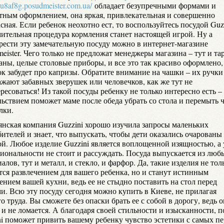
u8af8g.posudmeister.com.ua/
обладает безупречными формами и
тным оформлением, она яркая, привлекательная и совершенно
сная. Если ребенок неохотно ест, то воспользуйтесь посудой Guzz
мительная процедура кормления станет настоящей игрой. Ну а
рести эту замечательную посуду можно в интернет-магазине
eister. Чего только не предложат менеджеры магазина – тут и та
аны, целые столовые приборы, и все это так красиво оформлено,
ок забудет про капризы. Обратите внимание на чашки – их ручки
ажают забавных зверушек или человечков, как же тут не
ресоваться! Из такой посуды ребенку не только интересно есть – 
льствием поможет маме после обеда убрать со стола и перемыть 
лки.
янская компания Guzzini хорошо изучила запросы маленьких
ителей и знает, что выпускать, чтобы дети оказались очарованы
ой. Любое изделие Guzzini является воплощенной изящностью, а 
иональности не стоит и рассуждать. Посуда выпускается из люб
алов, тут и металл, и стекло, и фарфор. Да, такие изделия не тол
тся развлечением для вашего ребенка, но и станут истинным
ением вашей кухни, ведь ее не стыдно поставить на стол перед
ми. Всю эту посуду сегодня можно купить в Киеве, не прилагая
о труда. Вы сможете без опаски брать ее с собой в дорогу, ведь о
 и не ломается. А благодаря своей стильности и изысканности, п
ni поможет привить вашему ребенку чувство эстетики с самых п