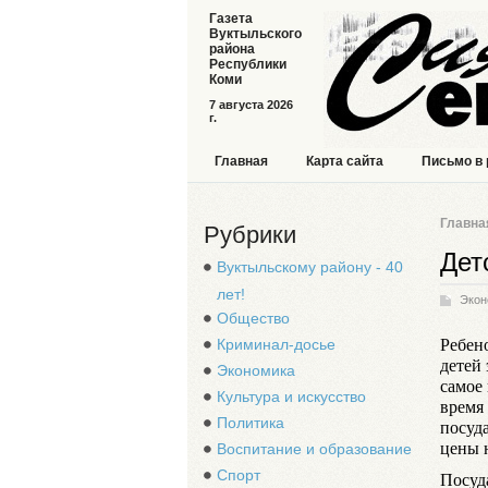
Газета
Вуктыльского
района
Республики
Коми
7 августа 2026
г.
Главная
Карта сайта
Письмо в
Главна
Рубрики
Дет
Вуктыльскому району - 40
лет!
Экон
Общество
Ребено
Криминал-досье
детей 
Экономика
самое 
Культура и искусство
время
Политика
посуд
цены 
Воспитание и образование
Спорт
Посуд