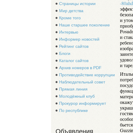
-80ahd
Страницы истории
эффек
Мир детства
безопа
Кроме того
и уто
Наше старшее поколение
приоб
Posudm
Интервью
и стак
Информер новостей
ребен
Рейтинг сайтов
изобр
заинте
Блоги
удово
Каталог сайтов
и таре
Архив номеров в PDF
Италь
Противодействие коррупции
потреб
Наблюдательный совет
посуд
Прямая линия
функц
матери
Молодёжный клуб
окажу
Прокурор информирует
украш
По республике
гостя
особог
бьется
Guzzi
Объявления