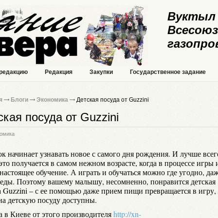
Вуктыл 
Всесоюз
газопро
 редакцию
Редакция
Закупки
Государственное задание
я
Блоги
Экономика
Детская посуда от Guzzini
ская посуда от Guzzini
омика
к начинает узнавать новое с самого дня рождения. И лучше всег
это получается в самом нежном возрасте, когда в процессе игры 
настоящее обучение. А играть и обучаться можно где угодно, да
 еды. Поэтому вашему малышу, несомненно, понравится детская
а Guzzini – с ее помощью даже прием пищи превращается в игру,
на детскую посуду доступны.
а в Киеве от этого производителя
http://xn-