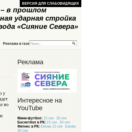
ВЕРСИЯ ДЛЯ СЛАБОВИДЯЩИХ
– в прошлом
ная ударная стройка
вода «Сияние Севера»
Реклама в газете
Реклама на сайте
Реклама
о у
идет
Интересное на
же во
YouTube
 и
Мини-футбол:
15 сек
30 сек
Баскетбол в РК:
15 сек
30 сек
Фитнес в РК:
Ежова 15 сек
Ежова
30 сек