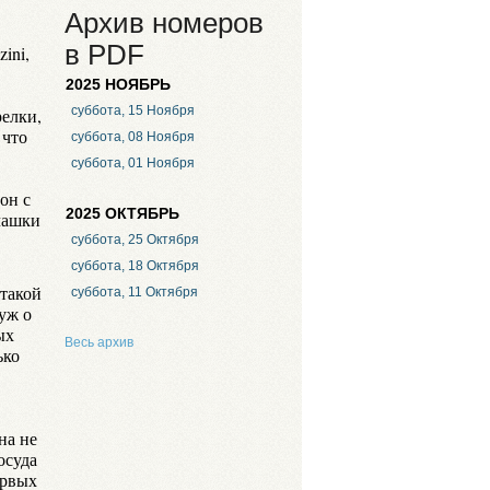
Архив номеров
в PDF
ini,
2025 НОЯБРЬ
суббота, 15 Ноября
релки,
 что
суббота, 08 Ноября
суббота, 01 Ноября
он с
2025 ОКТЯБРЬ
чашки
суббота, 25 Октября
суббота, 18 Октября
 такой
суббота, 11 Октября
уж о
ых
Весь архив
ько
на не
осуда
ервых