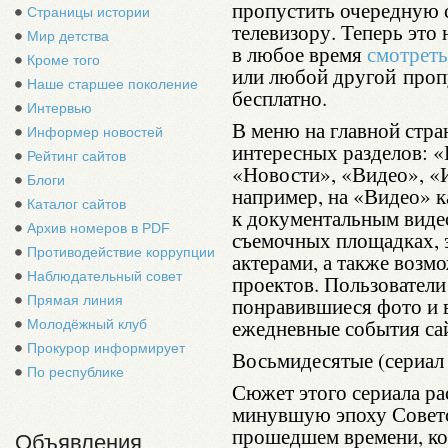
пропустить очередную 
Страницы истории
телевизору. Теперь это
Мир детства
в любое время
смотреть
Кроме того
или любой другой про
Наше старшее поколение
бесплатно.
Интервью
В меню на главной стра
Информер новостей
интересных разделов: 
Рейтинг сайтов
«Новости», «Видео», «И
Блоги
например, на «Видео» 
Каталог сайтов
к документальным виде
Архив номеров в PDF
съемочных площадках, 
Противодействие коррупции
актерами, а также возм
Наблюдательный совет
проектов. Пользователи
Прямая линия
понравившиеся фото и 
ежедневные события сай
Молодёжный клуб
Прокурор информирует
Восьмидесятые (сериал
По республике
Сюжет этого сериала ра
минувшую эпоху Советс
прошедшем времени, ко
Объявления