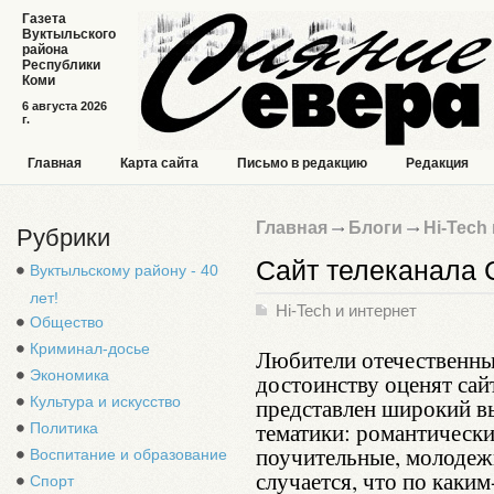
Газета
Вуктыльского
района
Республики
Коми
6 августа 2026
г.
Главная
Карта сайта
Письмо в редакцию
Редакция
Главная
Блоги
Hi-Tech
Рубрики
Сайт телеканала
Вуктыльскому району - 40
лет!
Hi-Tech и интернет
Общество
Криминал-досье
Любители отечественны
Экономика
достоинству оценят сай
Культура и искусство
представлен широкий в
тематики: романтическ
Политика
поучительные, молодеж
Воспитание и образование
случается, что по каки
Спорт