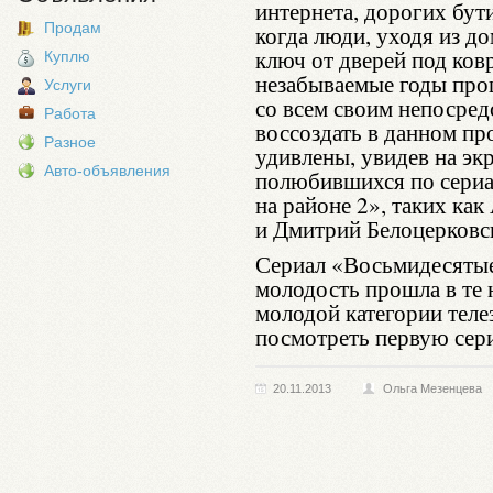
интернета, дорогих бут
Продам
когда люди, уходя из до
ключ от дверей под ков
Куплю
незабываемые годы про
Услуги
со всем своим непосред
Работа
воссоздать в данном пр
Разное
удивлены, увидев на эк
Авто-объявления
полюбившихся по сериа
на районе 2», таких ка
и Дмитрий Белоцерковс
Сериал «Восьмидесятые»
молодость прошла в те н
молодой категории теле
посмотреть первую сер
20.11.2013
Ольга Мезенцева