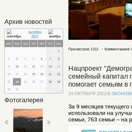
Архив новостей
октябрь
2023
пон
втр
срд
чет
пят
суб
вск
Просмотров: 1311
Комментариев: 
1
2
3
4
5
6
7
8
Нацпроект "Демогр
9
10
11
12
13
14
15
семейный капитал 
16
17
18
19
20
21
22
23
24
25
26
27
28
29
помогает семьям в 
30
31
24 ОКТЯБРЯ 2023 В
ЭКОНОМ
Фотогалерея
За 9 месяцев текущего 
использовали на улуч
семьи, 763 семьи – на 