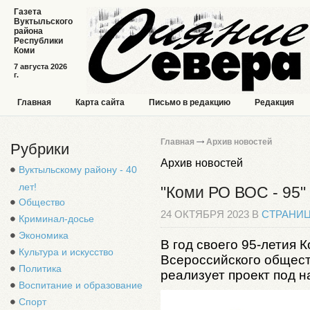
Газета
Вуктыльского
района
Республики
Коми
7 августа 2026
г.
Главная
Карта сайта
Письмо в редакцию
Редакция
Главная
Архив новостей
Рубрики
Архив новостей
Вуктыльскому району - 40
лет!
"Коми РО ВОС - 95"
Общество
24 ОКТЯБРЯ 2023 В
СТРАНИ
Криминал-досье
Экономика
В год своего 95-летия 
Культура и искусство
Всероссийского общест
Политика
реализует проект под 
Воспитание и образование
Спорт