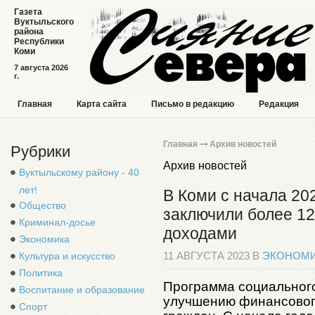
Газета
Вуктыльского
района
Республики
Коми
7 августа 2026
г.
Главная
Карта сайта
Письмо в редакцию
Редакция
Главная
Архив новостей
Рубрики
Архив новостей
Вуктыльскому району - 40
лет!
В Коми с начала 20
Общество
заключили более 12
Криминал-досье
доходами
Экономика
Культура и искусство
11 АВГУСТА 2023 В
ЭКОНОМ
Политика
Программа социального
Воспитание и образование
улучшению финансовог
Спорт