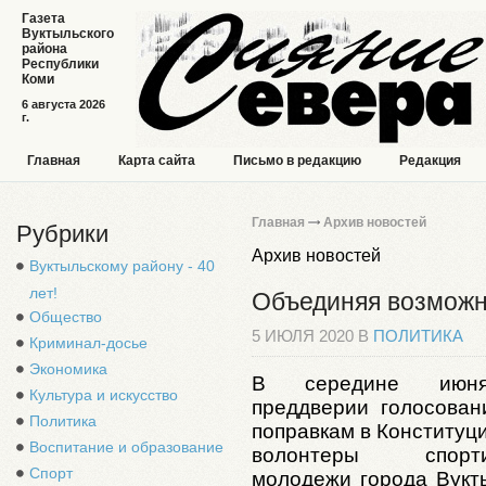
Газета
Вуктыльского
района
Республики
Коми
6 августа 2026
г.
Главная
Карта сайта
Письмо в редакцию
Редакция
Главная
Архив новостей
Рубрики
Архив новостей
Вуктыльскому району - 40
лет!
Объединяя возмож
Общество
5 ИЮЛЯ 2020 В
ПОЛИТИКА
Криминал-досье
Экономика
В середине ию
Культура и искусство
преддверии голосован
Политика
поправкам в Конституц
Воспитание и образование
волонтеры спорти
Спорт
молодежи города Вукт