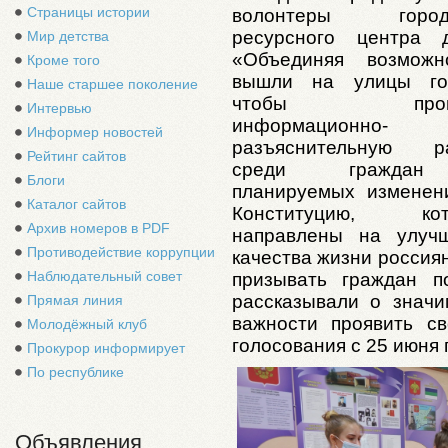
Страницы истории
волонтеры городс
ресурсного центра 
Мир детства
«Объединяя возможн
Кроме того
вышли на улицы го
Наше старшее поколение
чтобы прове
Интервью
информационно-
Информер новостей
разъяснительную р
Рейтинг сайтов
среди гражда
Блоги
планируемых изменен
Каталог сайтов
Конституцию, кот
Архив номеров в PDF
направлены на улуч
Противодействие коррупции
качества жизни россиян
Наблюдательный совет
призывать граждан п
рассказывали о значи
Прямая линия
важности проявить с
Молодёжный клуб
голосования с 25 июня 
Прокурор информирует
По республике
Объявления