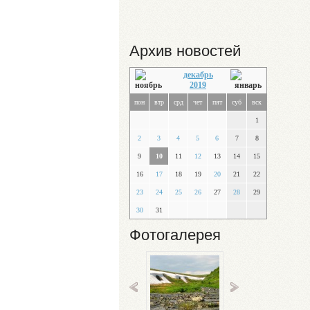
Архив новостей
декабрь
2019
пон
втр
срд
чет
пят
суб
вск
1
2
3
4
5
6
7
8
9
10
11
12
13
14
15
16
17
18
19
20
21
22
23
24
25
26
27
28
29
30
31
Фотогалерея