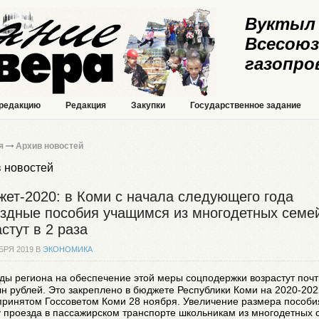
Вуктыл 
Всесоюз
газопро
 редакцию
Редакция
Закупки
Государственное задание
я
Архив новостей
 новостей
ет-2020: в Коми с начала следующего года
здные пособия учащимся из многодетных семе
стут в 2 раза
БРЯ 2019 В
ЭКОНОМИКА
ды региона на обеспечение этой меры соцподержки возрастут почт
н рублей. Это закреплено в бюджете Республики Коми на 2020-202
 принятом Госсоветом Коми 28 ноября.
Увеличение размера пособи
 проезда в пассажирском транспорте школьникам из многодетных 