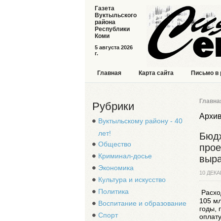
Газета
Вуктыльского
района
Республики
Коми
5 августа 2026
г.
Главная
Карта сайта
Письмо в
Главна
Рубрики
Архив
Вуктыльскому району - 40
лет!
Бюдж
Общество
прое
Криминал-досье
выра
Экономика
10 ДЕКА
Культура и искусство
Политика
Расхо
105 мл
Воспитание и образование
годы,
Спорт
оплату