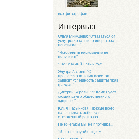
все фотографии
Интервью
Ольга Микушева: "Отказаться от
услуг регионального оператора
невозможно"
"Искоренить наркоманию не
получится"
"БезОпасный Новый год"
Эдуард Аверин: "От
профессионализма юристов
зависит успешность защиты прав
граждан"
Дмитрий Березин: "В Коми будет
создан центр общественного
здоровья"
Юлия Пасынкова: Прежде всего,
надо вызвать ребенка на
откровенный разговор
Не кочегары мы, не плотники...
15 лет на службе людям