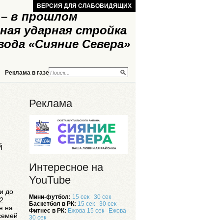
ВЕРСИЯ ДЛЯ СЛАБОВИДЯЩИХ
– в прошлом
ная ударная стройка
вода «Сияние Севера»
Реклама в газете
Реклама на сайте
Реклама
й
Интересное на
YouTube
и до
Мини-футбол:
15 сек
30 сек
2
Баскетбол в РК:
15 сек
30 сек
я на
Фитнес в РК:
Ежова 15 сек
Ежова
семей
30 сек