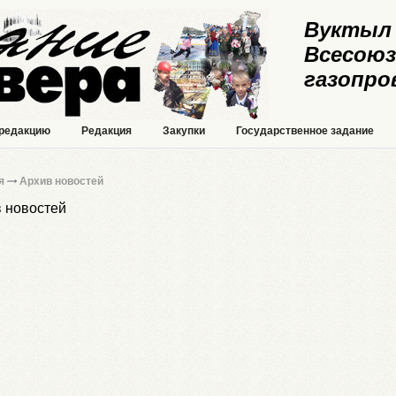
Вуктыл 
Всесоюз
газопро
 редакцию
Редакция
Закупки
Государственное задание
я
Архив новостей
 новостей