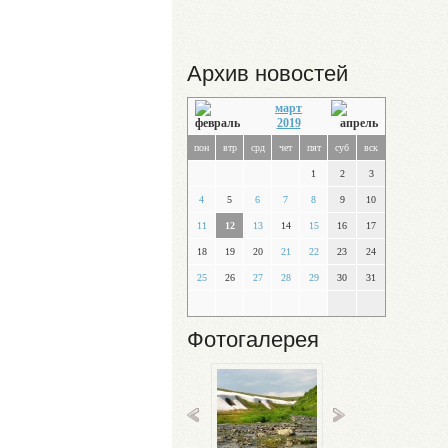
Архив новостей
март
2019
пон
втр
срд
чет
пят
суб
вск
1
2
3
4
5
6
7
8
9
10
11
12
13
14
15
16
17
18
19
20
21
22
23
24
25
26
27
28
29
30
31
Фотогалерея