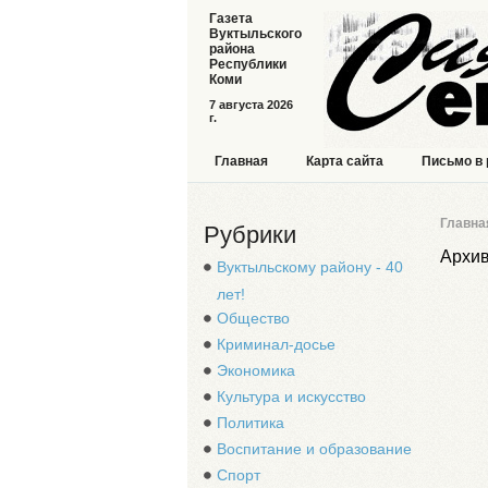
Газета
Вуктыльского
района
Республики
Коми
7 августа 2026
г.
Главная
Карта сайта
Письмо в
Главна
Рубрики
Архив
Вуктыльскому району - 40
лет!
Общество
Криминал-досье
Экономика
Культура и искусство
Политика
Воспитание и образование
Спорт