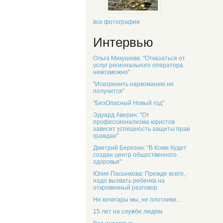
все фотографии
Интервью
Ольга Микушева: "Отказаться от
услуг регионального оператора
невозможно"
"Искоренить наркоманию не
получится"
"БезОпасный Новый год"
Эдуард Аверин: "От
профессионализма юристов
зависит успешность защиты прав
граждан"
Дмитрий Березин: "В Коми будет
создан центр общественного
здоровья"
Юлия Пасынкова: Прежде всего,
надо вызвать ребенка на
откровенный разговор
Не кочегары мы, не плотники...
15 лет на службе людям