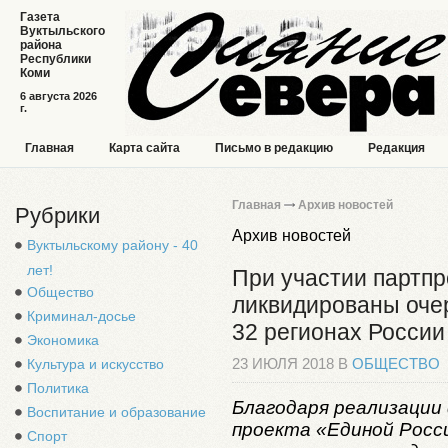
Газета
Вуктыльского
района
Республики
Коми
6 августа 2026
г.
Главная
Карта сайта
Письмо в редакцию
Редакция
Главная
Архив новостей
Рубрики
Архив новостей
Вуктыльскому району - 40
лет!
При участии партп
Общество
ликвидированы очер
Криминал-досье
32 регионах России
Экономика
Культура и искусство
23 ИЮЛЯ 2018 В
ОБЩЕСТВО
Политика
Благодаря реализации
Воспитание и образование
проекта «Единой Росс
Спорт