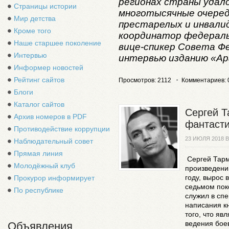
регионах страны удал
Страницы истории
многотысячные очеред
Мир детства
престарелых и инвалид
Кроме того
координатор федераль
Наше старшее поколение
вице-спикер Совета Фе
Интервью
интервью изданию «А
Информер новостей
Рейтинг сайтов
Просмотров: 2112
Комментариев: 
Блоги
Каталог сайтов
Сергей Т
Архив номеров в PDF
фантаст
Противодействие коррупции
23 ИЮЛЯ 2018 
Наблюдательный совет
Прямая линия
Сергей Тарм
Молодёжный клуб
произведени
году, вырос 
Прокурор информирует
седьмом пок
По республике
служил в спе
написания к
того, что яв
ведения боев
Объявления