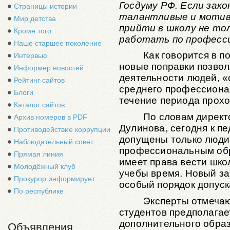
Госдуму РФ.
Если зако
Страницы истории
талантливые и мотив
Мир детства
прийти в школу не тол
Кроме того
работать по професс
Наше старшее поколение
Как говорится в п
Интервью
новые поправки позвол
Информер новостей
деятельности людей, 
Рейтинг сайтов
среднего профессионал
Блоги
течение периода прох
Каталог сайтов
По словам дирек
Архив номеров в PDF
Дулинова, сегодня к пе
Противодействие коррупции
допущены только люди
Наблюдательный совет
профессиональным обр
Прямая линия
имеет права вести шко
Молодёжный клуб
учебы время. Новый за
Прокурор информирует
особый порядок допуска
По республике
Эксперты отмечают
студентов предполагае
дополнительного образ
Объявления