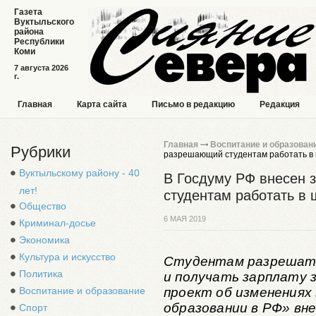
Газета
Вуктыльского
района
Республики
Коми
7 августа 2026
г.
Главная
Карта сайта
Письмо в редакцию
Редакция
Главная
Воспитание и образован
Рубрики
разрешающий студентам работать в
Вуктыльскому району - 40
В Госдуму РФ внесен 
лет!
студентам работать в 
Общество
6 МАЯ 2019
Криминал-досье
Экономика
Культура и искусство
Студентам разрешат 
Политика
и получать зарплату 
проект об изменениях
Воспитание и образование
образовании в РФ» вн
Спорт