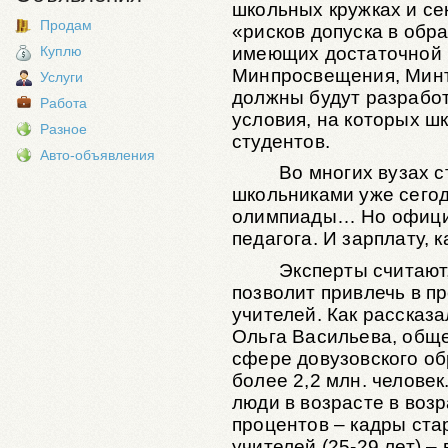
школьных кружках и се
Продам
«рисков допуска в обр
имеющих достаточной 
Куплю
Минпросвещения, Минт
Услуги
должны будут разработ
Работа
условия, на которых ш
Разное
студентов.
Авто-объявления
Во многих вузах 
школьниками уже сегод
олимпиады… Но официа
педагога. И зарплату, 
Эксперты считают
позволит привлечь в 
учителей. Как рассказ
Ольга Васильева, обще
сфере довузовского об
более 2,2 млн. человек
люди в возрасте в возр
процентов – кадры ста
учителей (25-29 лет) –