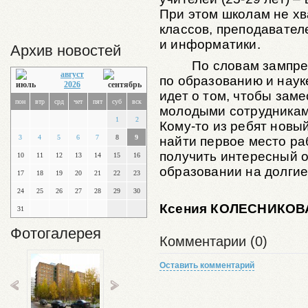
При этом школам не хв
классов, преподавател
и информатики.
Архив новостей
По словам зампре
август
по образованию и наук
2026
идет о том, чтобы зам
пон
втр
срд
чет
пят
суб
вск
молодыми сотрудникам
1
2
Кому-то из ребят новы
3
4
5
6
7
8
9
найти первое место ра
получить интересный оп
10
11
12
13
14
15
16
образовании на долгие
17
18
19
20
21
22
23
24
25
26
27
28
29
30
Ксения КОЛЕСНИКОВ
31
Фотогалерея
Комментарии (0)
Оставить комментарий