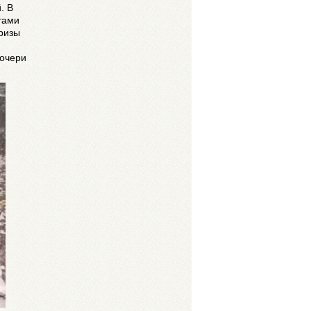
. В
тами
призы
дочери