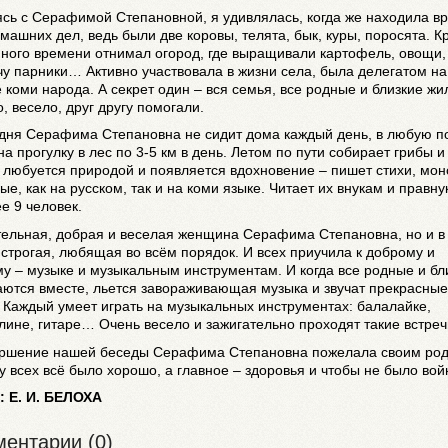
сь с Серафимой Степановной, я удивлялась, когда же находила в
машних дел, ведь были две коровы, телята, бык, куры, поросята. К
много времени отнимал огород, где выращивали картофель, овощи, 
у парники… Активно участвовала в жизни села, была делегатом на
 коми народа. А секрет один – вся семья, все родные и близкие жи
, весело, друг другу помогали.
одня Серафима Степановна не сидит дома каждый день, в любую п
на прогулку в лес по 3-5 км в день. Летом по пути собирает грибы и
 любуется природой и появляется вдохновение – пишет стихи, мон
е, как на русском, так и на коми языке. Читает их внукам и правну
ее 9 человек.
ельная, добрая и веселая женщина Серафима Степановна, но и в 
строгая, любящая во всём порядок. И всех приучила к доброму и
у – музыке и музыкальным инструментам. И когда все родные и бл
аются вместе, льется завораживающая музыка и звучат прекрасные
 Каждый умеет играть на музыкальных инструментах: балалайке,
ине, гитаре… Очень весело и зажигательно проходят такие встреч
ершение нашей беседы Серафима Степановна пожелала своим ро
у всех всё было хорошо, а главное – здоровья и чтобы не было вой
: Е. И. БЕЛОХА
ентарии (0)