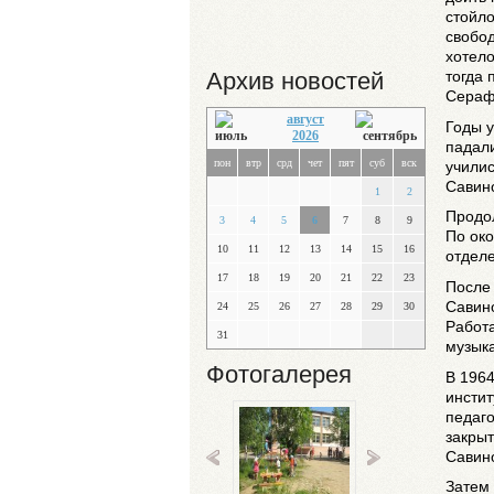
стойло
свобод
хотело
Архив новостей
тогда 
Сераф
август
Годы у
2026
падали
пон
втр
срд
чет
пят
суб
вск
училис
Савино
1
2
Продол
3
4
5
6
7
8
9
По ок
10
11
12
13
14
15
16
отделе
17
18
19
20
21
22
23
После 
Савино
24
25
26
27
28
29
30
Работа
31
музык
Фотогалерея
В 1964
инстит
педаго
закрыт
Савино
Затем