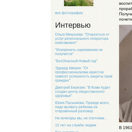
воспит
прораб
все фотографии
Получи
почетн
Интервью
Ольга Микушева: "Отказаться от
услуг регионального оператора
невозможно"
"Искоренить наркоманию не
получится"
"БезОпасный Новый год"
Эдуард Аверин: "От
профессионализма юристов
зависит успешность защиты прав
граждан"
Дмитрий Березин: "В Коми будет
создан центр общественного
здоровья"
Юлия Пасынкова: Прежде всего,
надо вызвать ребенка на
откровенный разговор
Не кочегары мы, не плотники...
15 лет на службе людям
В 1961