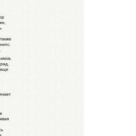
ор
ее,
ь
 также
рнепс.
.
чиков.
град,
бище
инает
е
шивая
сь
в