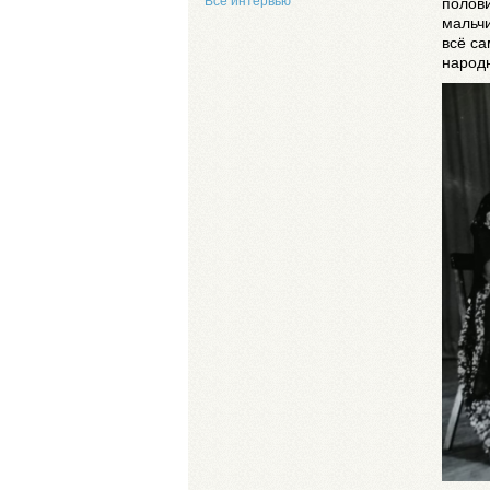
Все интервью
полови
мальчи
всё са
народ