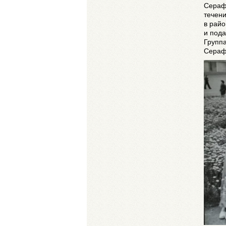
Серафи
течени
в райо
и пода
Группа
Сераф