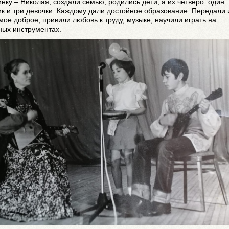
нку – Николая, создали семью, родились дети, а их четверо: один
к и три девочки. Каждому дали достойное образование. Передали
мое доброе, привили любовь к труду, музыке, научили играть на
ных инструментах.