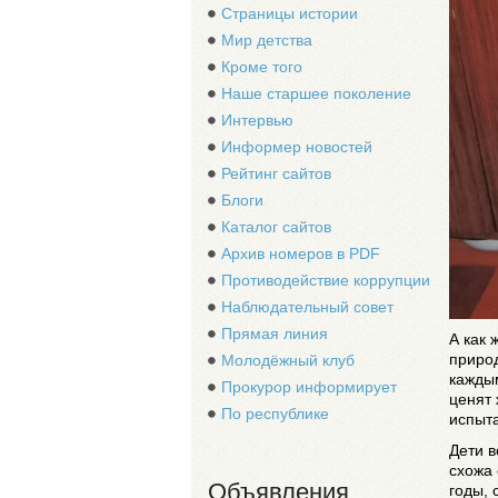
Страницы истории
Мир детства
Кроме того
Наше старшее поколение
Интервью
Информер новостей
Рейтинг сайтов
Блоги
Каталог сайтов
Архив номеров в PDF
Противодействие коррупции
Наблюдательный совет
Прямая линия
А как
природ
Молодёжный клуб
кажды
Прокурор информирует
ценят 
По республике
испыта
Дети 
схожа 
Объявления
годы, 