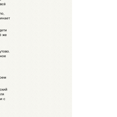
 всё
ло,
минает
дети
ё же
утово.
ьное
воем
ский
еля
и с