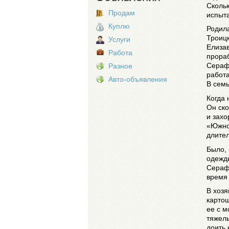
Сколь
Продам
испыта
Куплю
Родил
Троицк
Услуги
Елизав
Работа
прораб
Серафи
Разное
работа
Авто-объявления
В сем
Когда 
Он ско
и захо
«Южное
длител
Было, 
одежды
Сераф
время 
В хозя
картош
ее с м
тяжелы
доить 