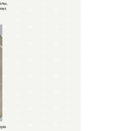
олы,
лет.
рую