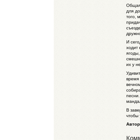
Общая
для до
того, 
придач
съезде
дружно
И сег
ходит 
ягоды,
смешны
их у н
Удивит
время 
вечном
собир
песни.
мандал
В зав
чтобы 
Автор
Комм