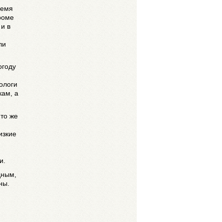
ремя
роме
и в
ли
огоду
ологи
кам, а
то же
изкие
и.
дным,
ны.