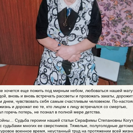
 же хочется еще пожить под мирным небом, любоваться нашей мат
ой, вновь и вновь встречать рассветы и провожать закаты, дорожит
м днем, чувствовать себя самым счастливым человеком. По-насто
жизнь и дорожат ею те, кто лицом к лицу встречался со смертью,
л горечь потерь, не познал в полной мере детства.
войны… Судьба героини нашей статьи Серафимы Степановны Когу
с судьбами многих ее сверстников. Тяжелые, полуголодные детски
суровое военное время, неустанный труд на протяжении всей жизни