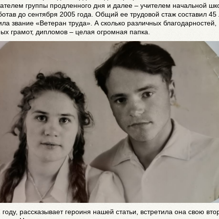
ателем группы продленного дня и далее – учителем начальной шк
отав до сентября 2005 года. Общий ее трудовой стаж составил 45 
ла звание «Ветеран труда». А сколько различных благодарностей,
ых грамот, дипломов – целая огромная папка.
 году, рассказывает героиня нашей статьи, встретила она свою вто