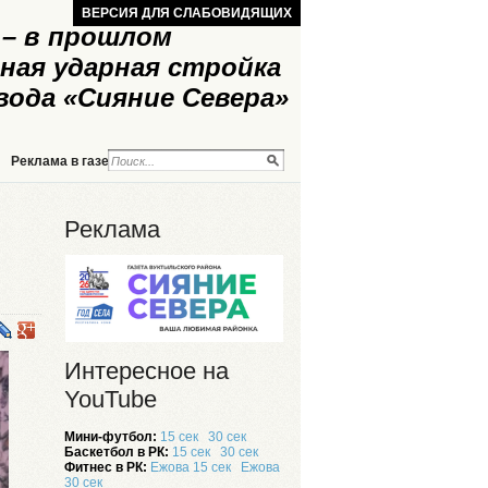
ВЕРСИЯ ДЛЯ СЛАБОВИДЯЩИХ
– в прошлом
ная ударная стройка
вода «Сияние Севера»
Реклама в газете
Реклама на сайте
Реклама
Интересное на
YouTube
Мини-футбол:
15 сек
30 сек
Баскетбол в РК:
15 сек
30 сек
Фитнес в РК:
Ежова 15 сек
Ежова
30 сек