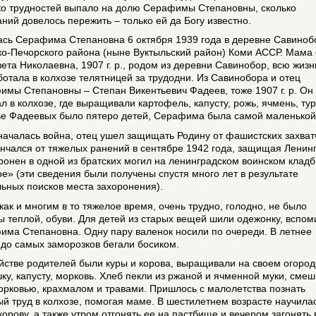
ко трудностей выпало на долю Серафимы Степановны, сколько
ний довелось пережить – только ей да Богу известно.
ась Серафима Степановна 6 октября 1939 года в деревне Савиноб
о-Печорского района (ныне Вуктыльский район) Коми АССР. Мама 
ета Николаевна, 1907 г. р., родом из деревни Савинобор, всю жизн
отала в колхозе телятницей за трудодни. Из Савинобора и отец
мы Степановны – Степан Викентьевич Фадеев, тоже 1907 г. р. Он
л в колхозе, где выращивали картофель, капусту, рожь, ячмень, ту
ье Фадеевых было пятеро детей, Серафима была самой маленькой
началась война, отец ушел защищать Родину от фашистских захват
нчался от тяжелых ранений в сентябре 1942 года, защищая Ленин
ронен в одной из братских могил на ленинградском воинском клад
» (эти сведения были получены спустя много лет в результате
ьных поисков места захоронения).
как и многим в то тяжелое время, очень трудно, голодно, не было
 теплой, обуви. Для детей из старых вещей шили одежонку, вспом
има Степановна. Одну пару валенок носили по очереди. В летнее
до самых заморозков бегали босиком.
йстве родителей были куры и корова, выращивали на своем огород
ку, капусту, морковь. Хлеб пекли из ржаной и ячменной муки, сме
орковью, крахмалом и травами. Пришлось с малолетства познать
й труд в колхозе, помогая маме. В шестилетнем возрасте научила
корову, а также утром отгонять ее на пастбище и вечером загонять 