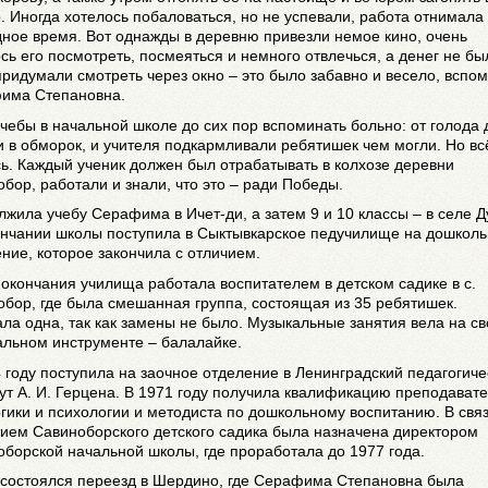
. Иногда хотелось побаловаться, но не успевали, работа отнимала
ное время. Вот однажды в деревню привезли немое кино, очень
сь его посмотреть, посмеяться и немного отвлечься, а денег не бы
придумали смотреть через окно – это было забавно и весело, вспо
има Степановна.
чебы в начальной школе до сих пор вспоминать больно: от голода 
 в обморок, и учителя подкармливали ребятишек чем могли. Но вс
ь. Каждый ученик должен был отрабатывать в колхозе деревни
бор, работали и знали, что это – ради Победы.
жила учебу Серафима в Ичет-ди, а затем 9 и 10 классы – в селе Д
ончании школы поступила в Сыктывкарское педучилище на дошкол
ние, которое закончила с отличием.
окончания училища работала воспитателем в детском садике в с.
бор, где была смешанная группа, состоящая из 35 ребятишек.
ла одна, так как замены не было. Музыкальные занятия вела на с
альном инструменте – балалайке.
 году поступила на заочное отделение в Ленинградский педагогиче
ут А. И. Герцена. В 1971 году получила квалификацию преподават
гики и психологии и методиста по дошкольному воспитанию. В связ
ием Савиноборского детского садика была назначена директором
борской начальной школы, где проработала до 1977 года.
 состоялся переезд в Шердино, где Серафима Степановна была