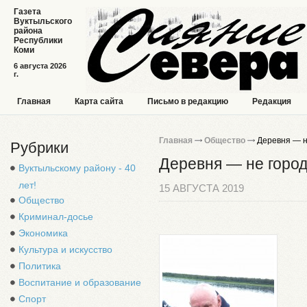
Газета
Вуктыльского
района
Республики
Коми
6 августа 2026
г.
Главная
Карта сайта
Письмо в редакцию
Редакция
Главная
Общество
Деревня — н
Рубрики
Деревня — не горо
Вуктыльскому району - 40
лет!
15 АВГУСТА 2019
Общество
Криминал-досье
Экономика
Культура и искусство
Политика
Воспитание и образование
Спорт