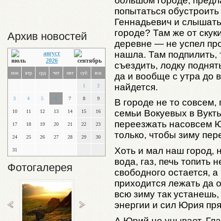
большом городе, предл
попытаться обустроить 
Геннадьевич и слышать 
городе? Там же от скуки
Архив новостей
деревне — не успел про
нашла. Там подпилить, 
август
2026
съездить, лодку поднять
пон
втр
срд
чет
пят
суб
вск
да и вообще с утра до 
найдется.
1
2
3
4
5
6
7
8
9
В городе не то совсем,
семьи Вокуевых в Вукты
10
11
12
13
14
15
16
переезжать насовсем Ю
17
18
19
20
21
22
23
только, чтобы зиму пер
24
25
26
27
28
29
30
Хоть и мал наш город, н
31
вода, газ, печь топить 
Фотогалерея
свободного остается, а 
приходится лежать да о
всю зиму так устанешь,
энергии и сил Юрия пря
А Юрий не унывает. Гла