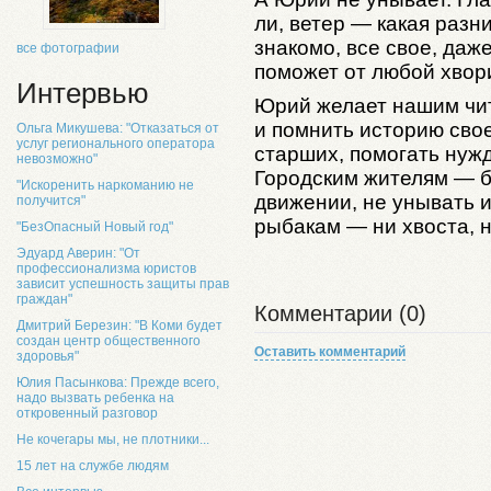
ли, ветер — какая разн
знакомо, все свое, даж
все фотографии
поможет от любой хвор
Интервью
Юрий желает нашим чит
и помнить историю сво
Ольга Микушева: "Отказаться от
услуг регионального оператора
старших, помогать нуж
невозможно"
Городским жителям — б
"Искоренить наркоманию не
движении, не унывать и 
получится"
рыбакам — ни хвоста, 
"БезОпасный Новый год"
Эдуард Аверин: "От
профессионализма юристов
зависит успешность защиты прав
граждан"
Комментарии (0)
Дмитрий Березин: "В Коми будет
создан центр общественного
Оставить комментарий
здоровья"
Юлия Пасынкова: Прежде всего,
надо вызвать ребенка на
откровенный разговор
Не кочегары мы, не плотники...
15 лет на службе людям