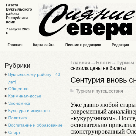
Газета
Вуктыльского
района
Республики
Коми
7 августа 2026
г.
Главная
Карта сайта
Письмо в редакцию
Редакция
Главная
Блоги
Туризм 
Рубрики
снизила цены на билеты
Вуктыльскому району - 40
Сентурия вновь с
лет!
Общество
Туризм и путешествия
Криминал-досье
Уже давно любой старый
Экономика
современный авиалайне
Культура и искусство
«кукурузником». После
Политика
основательно приклеило
Воспитание и образование
сконструированный Оле
Спорт