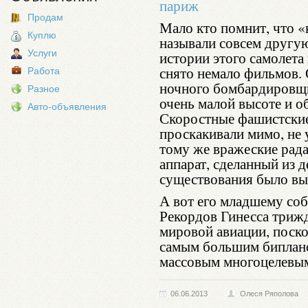
Продам
Мало кто помнит, что 
Куплю
называли совсем другую
Услуги
истории этого самолета
снято немало фильмов. 
Работа
ночного бомбардировщик
Разное
очень малой высоте и о
Авто-объявления
Скоростные фашистские
проскакивали мимо, не 
тому же вражеские рада
аппарат, сделанный из д
существования было вы
А вот его младшему соб
Рекордов Гинесса триж
мировой авиации, поско
самым большим биплан
массовым многоцелевым
06.06.2013
Олеся Ряполова