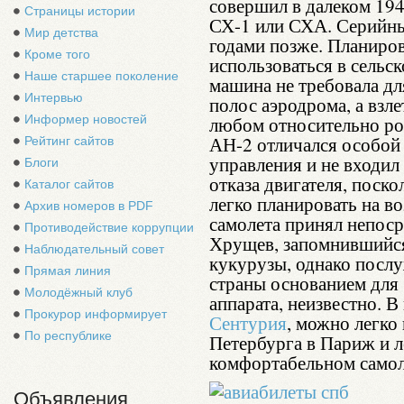
совершил в далеком 194
Страницы истории
СХ-1 или СХА. Серийны
Мир детства
годами позже. Планиров
Кроме того
использоваться в сельс
Наше старшее поколение
машина не требовала дл
Интервью
полос аэродрома, а взле
Информер новостей
любом относительно ро
АН-2 отличался особой 
Рейтинг сайтов
управления и не входил
Блоги
отказа двигателя, поск
Каталог сайтов
легко планировать на в
Архив номеров в PDF
самолета принял непоср
Противодействие коррупции
Хрущев, запомнившийс
Наблюдательный совет
кукурузы, однако послу
Прямая линия
страны основанием для
Молодёжный клуб
аппарата, неизвестно. В
Прокурор информирует
Сентурия
, можно легко
По республике
Петербурга в Париж и ле
комфортабельном самол
Объявления