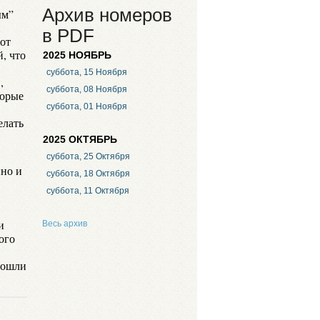
Архив номеров
ым”
й
в PDF
 от
, что
2025 НОЯБРЬ
суббота, 15 Ноября
,
суббота, 08 Ноября
торые
суббота, 01 Ноября
елать
2025 ОКТЯБРЬ
суббота, 25 Октября
нно и
суббота, 18 Октября
суббота, 11 Октября
,
и
Весь архив
ого
вошли