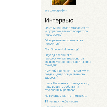
все фотографии
Интервью
Ольга Микушева: "Отказаться от
услуг регионального оператора
невозможно"
"Искоренить наркоманию не
получится"
"БезОпасный Новый год"
Эдуард Аверин: "От
профессионализма юристов
зависит успешность защиты прав
граждан"
Дмитрий Березин: "В Коми будет
создан центр общественного
здоровья"
Юлия Пасынкова: Прежде всего,
надо вызвать ребенка на
откровенный разговор
Не кочегары мы, не плотники...
15 лет на службе людям