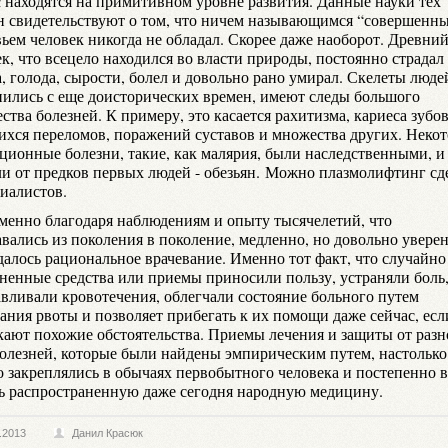
с находятся на примитивном уровне развития. Данные науки тех
н свидетельствуют о том, что ничем называющимся “совершенн
вьем человек никогда не обладал. Скорее даже наоборот. Древни
к, что всецело находился во власти природы, постоянно страдал
, голода, сырости, болел и довольно рано умирал. Скелеты людей
нились с еще доисторических времен, имеют следы большого
ства болезней. К примеру, это касается рахитизма, кариеса зубов
ихся переломов, поражений суставов и множества других. Неко
ционные болезни, такие, как малярия, были наследственными, и
и от предков первых людей - обезьян. Можно плазмолифтинг сд
циалистов.
именно благодаря наблюдениям и опыту тысячелетий, что
авались из поколения в поколение, медленно, но довольно увере
далось рациональное врачевание. Именно тот факт, что случайно
ненные средства или приемы приносили пользу, устраняли боль
авливали кровотечения, облегчали состояние больного путем
ания рвоты и позволяет прибегать к их помощи даже сейчас, есл
кают похожие обстоятельства. Приемы лечения и защиты от разн
болезней, которые были найдены эмпирическим путем, настолько
о закреплялись в обычаях первобытного человека и постепенно 
ль распространенную даже сегодня народную медицину.
.2013
Данил Красюк