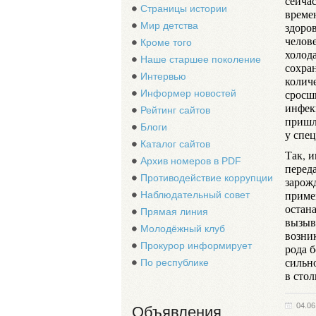
сейча
Страницы истории
време
Мир детства
здоро
челове
Кроме того
холода
Наше старшее поколение
сохра
Интервью
количе
сросш
Информер новостей
инфек
Рейтинг сайтов
пришл
Блоги
у спе
Каталог сайтов
Так, 
Архив номеров в PDF
перед
Противодействие коррупции
зарож
приме
Наблюдательный совет
остан
Прямая линия
вызыв
Молодёжный клуб
возни
Прокурор информирует
рода 
сильн
По республике
в сто
04.06
Объявления