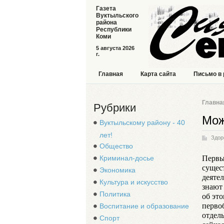
Газета
Вуктыльского
района
Республики
Коми
5 августа 2026
г.
Главная
Карта сайта
Письмо в
Главна
Рубрики
Мож
Вуктыльскому району - 40
лет!
Здор
Общество
Первы
Криминал-досье
сущес
Экономика
деяте
Культура и искусство
знают
Политика
об эт
перво
Воспитание и образование
отдел
Спорт