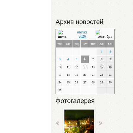
Архив новостей
август
2026
пон
втр
срд
чет
пят
суб
вск
1
2
3
4
5
6
7
8
9
10
11
12
13
14
15
16
17
18
19
20
21
22
23
24
25
26
27
28
29
30
31
Фотогалерея