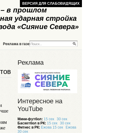
ВЕРСИЯ ДЛЯ СЛАБОВИДЯЩИХ
– в прошлом
ная ударная стройка
вода «Сияние Севера»
Реклама в газете
Реклама на сайте
Реклама
тов
Интересное на
и
YouTube
учше
Мини-футбол:
15 сек
30 сек
ниям
Баскетбол в РК:
15 сек
30 сек
аже
Фитнес в РК:
Ежова 15 сек
Ежова
30 сек