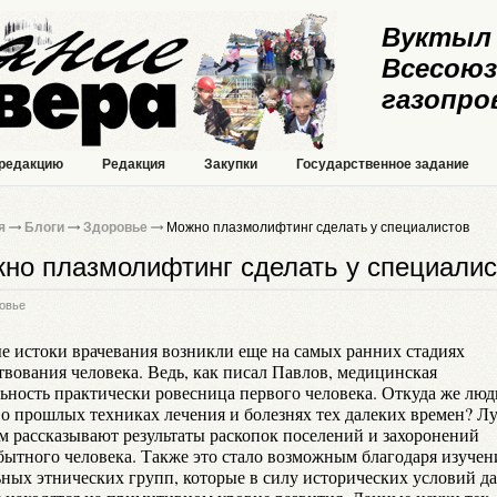
Вуктыл 
Всесоюз
газопро
 редакцию
Редакция
Закупки
Государственное задание
я
Блоги
Здоровье
Можно плазмолифтинг сделать у специалистов
но плазмолифтинг сделать у специалис
овье
е истоки врачевания возникли еще на самых ранних стадиях
твования человека. Ведь, как писал Павлов, медицинская
льность практически ровесница первого человека. Откуда же люд
 о прошлых техниках лечения и болезнях тех далеких времен? Л
ом рассказывают результаты раскопок поселений и захоронений
бытного человека. Также это стало возможным благодаря изуче
ьных этнических групп, которые в силу исторических условий д