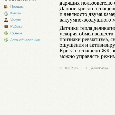
дарящих пользователю 
Продам
Данное кресло оснащен
и девяносто двумя кам
Куплю
вакуумно-воздушного ма
Услуги
Датчики тепла деликатн
Работа
ускоряя обмен веществ 
Разное
признаки ревматизма, 
Авто-объявления
ощущения и активизиру
Кресло оснащено ЖК-э
можно управлять режим
30.07.2013
Данил Красюк