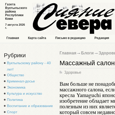
Газета
Вуктыльского
района
Республики
Коми
7 августа 2026
г.
Главная
Карта сайта
Письмо в редакцию
Редакция
Главная
Блоги
Здоров
Рубрики
Массажный салон 
Вуктыльскому району - 40
лет!
Здоровье
Общество
Криминал-досье
Вам больше не понадоб
Экономика
массажного салона, есл
Культура и искусство
кресла Yamaguchi японс
изобретение обладает 
Политика
полезным из них являет
Воспитание и образование
который совсем недавн
Спорт