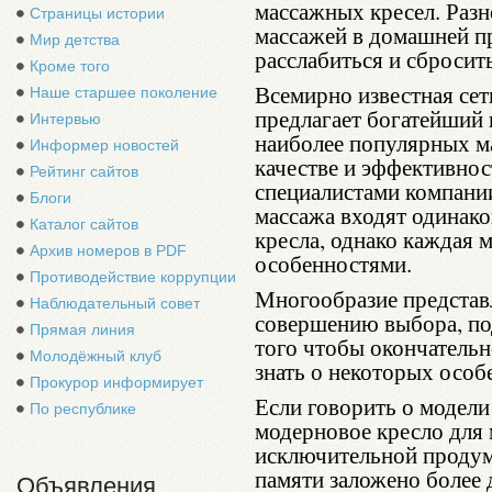
массажных кресел. Раз
Страницы истории
массажей в домашней п
Мир детства
расслабиться и сбросит
Кроме того
Всемирно известная се
Наше старшее поколение
предлагает богатейший
Интервью
наиболее популярных м
Информер новостей
качестве и эффективнос
Рейтинг сайтов
специалистами компании
Блоги
массажа входят одинако
Каталог сайтов
кресла, однако каждая 
Архив номеров в PDF
особенностями.
Противодействие коррупции
Многообразие представ
Наблюдательный совет
совершению выбора, по
Прямая линия
того чтобы окончательн
Молодёжный клуб
знать о некоторых особ
Прокурор информирует
Если говорить о модели
По республике
модерновое кресло для 
исключительной продум
памяти заложено более 
Объявления