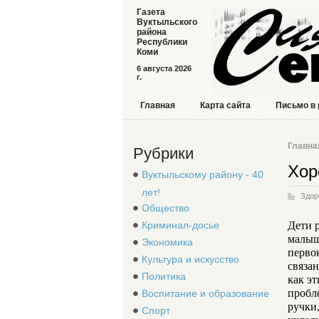
Газета
Вуктыльского
района
Республики
Коми
6 августа 2026
г.
Главная
Карта сайта
Письмо в
Главна
Рубрики
Хор
Вуктыльскому району - 40
лет!
Здор
Общество
Дети р
Криминал-досье
малыш
Экономика
перво
Культура и искусство
связа
Политика
как э
пробл
Воспитание и образование
ручки,
Спорт