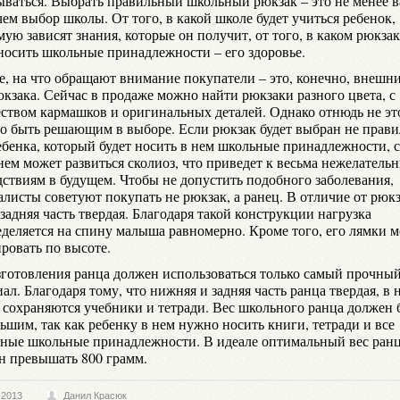
ываться. Выбрать правильный школьный рюкзак – это не менее 
чем выбор школы. От того, в какой школе будет учиться ребенок,
ую зависят знания, которые он получит, от того, в каком рюкзак
 носить школьные принадлежности – его здоровье.
е, на что обращают внимание покупатели – это, конечно, внешн
юкзака. Сейчас в продаже можно найти рюкзаки разного цвета, с
ством кармашков и оригинальных деталей. Однако отнюдь не эт
о быть решающим в выборе. Если рюкзак будет выбран не прави
ребенка, который будет носить в нем школьные принадлежности, 
нем может развиться сколиоз, что приведет к весьма нежелатель
дствиям в будущем. Чтобы не допустить подобного заболевания,
листы советуют покупать не рюкзак, а ранец. В отличие от рюкз
задняя часть твердая. Благодаря такой конструкции нагрузка
еделяется на спину малыша равномерно. Кроме того, его лямки 
ровать по высоте.
зготовления ранца должен использоваться только самый прочны
ал. Благодаря тому, что нижняя и задняя часть ранца твердая, в 
 сохраняются учебники и тетради. Вес школьного ранца должен 
ьшим, так как ребенку в нем нужно носить книги, тетради и все
ьные школьные принадлежности. В идеале оптимальный вес ранц
н превышать 800 грамм.
.2013
Данил Красюк