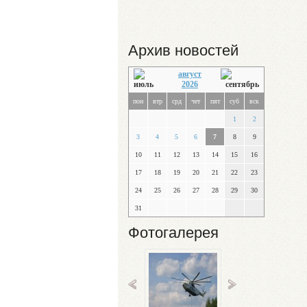
Архив новостей
август
2026
пон
втр
срд
чет
пят
суб
вск
1
2
3
4
5
6
7
8
9
10
11
12
13
14
15
16
17
18
19
20
21
22
23
24
25
26
27
28
29
30
31
Фотогалерея