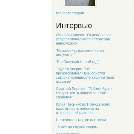
все фотографии
Интервью
Ольга Микушева: "Отказаться от
услуг регионального оператора
невозможно"
"Искоренить наркоманию не
получится"
"БезОпасный Новый год"
Эдуард Аверин: "От
профессионализма юристов
зависит успешность защиты прав
граждан"
Дмитрий Березин: "В Коми будет
создан центр общественного
здоровья"
Юлия Пасынкова: Прежде всего,
надо вызвать ребенка на
откровенный разговор
Не кочегары мы, не плотники...
15 лет на службе людям