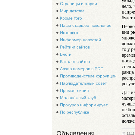
уклад
Страницы истории
дело, 
Мир детства
напрям
будет
Кроме того
Наше старшее поколение
Перво
вид р
Интервью
множе
Информер новостей
должн
Рейтинг сайтов
то у 
време
Блоги
после
Каталог сайтов
специа
Архив номеров в PDF
ранца 
Противодействие коррупции
распр
регули
Наблюдательный совет
Прямая линия
Для и
матери
Молодёжный клуб
лучше
Прокурор информирует
не бол
По республике
остал
долже
Объявления
12.11