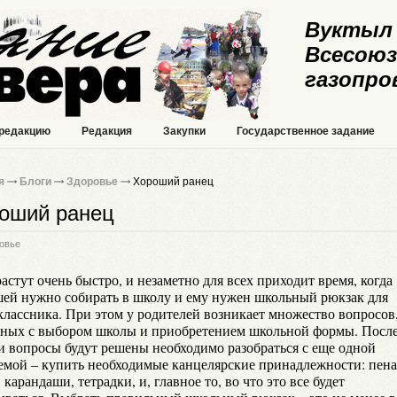
Вуктыл 
Всесоюз
газопро
 редакцию
Редакция
Закупки
Государственное задание
я
Блоги
Здоровье
Хороший ранец
оший ранец
овье
астут очень быстро, и незаметно для всех приходит время, когда
ей нужно собирать в школу и ему нужен школьный рюкзак для
классника. При этом у родителей возникает множество вопросов
нных с выбором школы и приобретением школьной формы. После
ти вопросы будут решены необходимо разобраться с еще одной
емой – купить необходимые канцелярские принадлежности: пена
 карандаши, тетрадки, и, главное то, во что это все будет