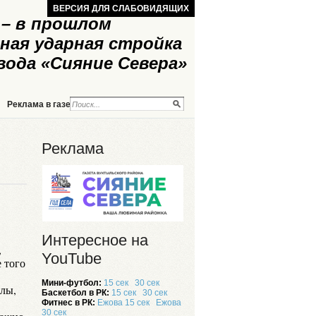
ВЕРСИЯ ДЛЯ СЛАБОВИДЯЩИХ
– в прошлом
ная ударная стройка
вода «Сияние Севера»
Реклама в газете
Реклама на сайте
Реклама
Интересное на
,
YouTube
 того
Мини-футбол:
15 сек
30 сек
лы,
Баскетбол в РК:
15 сек
30 сек
Фитнес в РК:
Ежова 15 сек
Ежова
30 сек