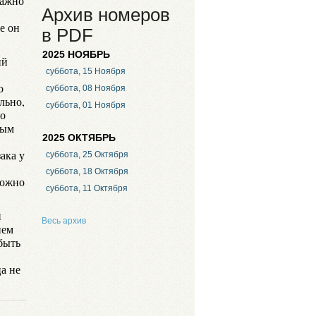
важно
Архив номеров
е он
в PDF
2025 НОЯБРЬ
ий
суббота, 15 Ноября
о
суббота, 08 Ноября
льно,
суббота, 01 Ноября
со
ным
2025 ОКТЯБРЬ
ака у
суббота, 25 Октября
суббота, 18 Октября
можно
суббота, 11 Октября
й
Весь архив
нем
быть
а не