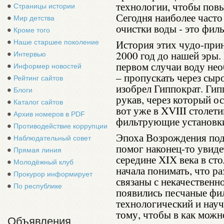
технологии, чтобы повы
Страницы истории
Сегодня наиболее часто
Мир детства
очистки воды - это фил
Кроме того
История этих чудо-при
Наше старшее поколение
2000 год до нашей эры.
Интервью
первом случаи воду нео
Информер новостей
– пропускать через сы
Рейтинг сайтов
изобрел Гиппократ. Гип
Блоги
рукав, через который о
Каталог сайтов
вот уже в XVIII столети
Архив номеров в PDF
фильтрующие установк
Противодействие коррупции
Эпоха Возрождения под
Наблюдательный совет
помог наконец-то увидет
Прямая линия
середине ХIХ века в ст
Молодёжный клуб
начала понимать, что ра
Прокурор информирует
связаны с некачественн
По республике
появились песчаные фил
технологический и нау
тому, чтобы в как можн
Объявления