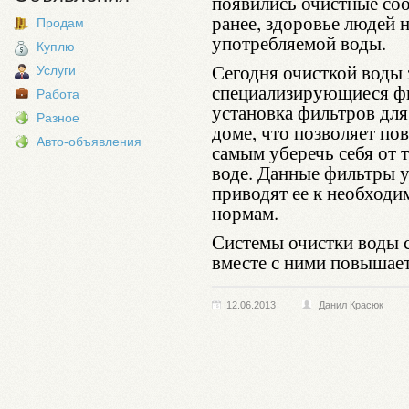
появились очистные со
ранее, здоровье людей 
Продам
употребляемой воды.
Куплю
Сегодня очисткой воды
Услуги
специализирующиеся фи
Работа
установка фильтров для
Разное
доме, что позволяет по
Авто-объявления
самым уберечь себя от 
воде. Данные фильтры 
приводят ее к необход
нормам.
Системы очистки воды 
вместе с ними повышает
12.06.2013
Данил Красюк