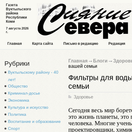
Газета
Вуктыльского
района
Республики
Коми
7 августа 2026
г.
Главная
Карта сайта
Письмо в редакцию
Редакция
Главная
Блоги
Здоров
Рубрики
вашей семьи
Вуктыльскому району - 40
Фильтры для воды
лет!
семьи
Общество
Криминал-досье
Здоровье
Экономика
Культура и искусство
Сегодня весь мир боретс
Политика
это жизнь планеты, это
человека. Многие учены
Воспитание и образование
проектировщики, химик
Спорт