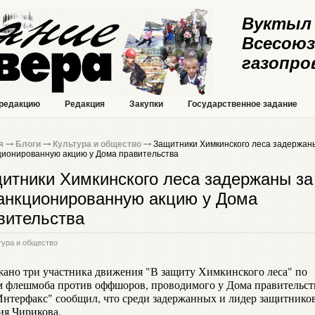
Вуктыл 
Всесоюз
газопро
 редакцию
Редакция
Закупки
Государственное задание
я
Блоги
Культура и общество
Защитники Химкинского леса задержан
ционированную акцию у Дома правительства
итники Химкинского леса задержаны за
анкционированную акцию у Дома
вительства
тура и общество
жано три участника движения "В защиту Химкинского леса" по
м флешмоба против оффшоров, проводимого у Дома правительст
Интерфакс" сообщил, что среди задержанных и лидер защитнико
ия Чирикова.