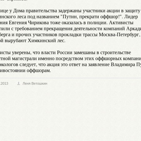
лице у Дома правительства задержаны участники акции в защиту
нского леса под названием "Путин, прекрати оффшор!". Лидер
ния Евгения Чирикова тоже оказалась в полиции. Активисты
пили с требованием прекращения деятельности компаний Аркад
берга и прочих участников прокладки трассы Москва-Петербург, 
ой вырубают Химкинский лес.
исты уверены, что власти России замешаны в строительстве
стной магистрали именно посредством этих оффшорных компани
экологов следует, что акция это ответ на заявление Владимира 
тивостоянии оффшорам.
.2013
Леня Ветошкин