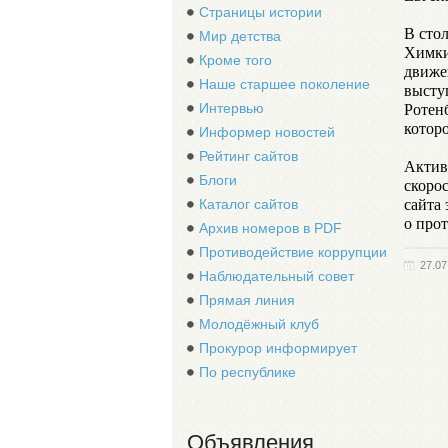
Страницы истории
В сто
Мир детства
Химки
Кроме того
движе
Наше старшее поколение
высту
Ротен
Интервью
котор
Информер новостей
Рейтинг сайтов
Актив
Блоги
скоро
сайта 
Каталог сайтов
о про
Архив номеров в PDF
Противодействие коррупции
27.07
Наблюдательный совет
Прямая линия
Молодёжный клуб
Прокурор информирует
По республике
Объявления