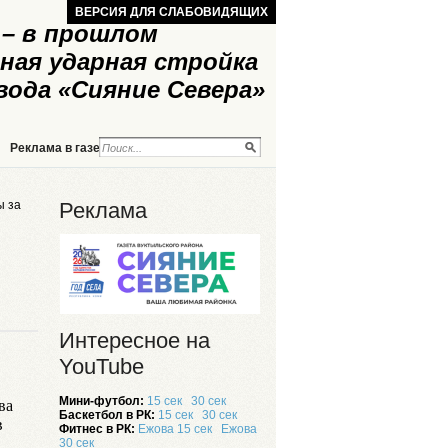
ВЕРСИЯ ДЛЯ СЛАБОВИДЯЩИХ
– в прошлом
ная ударная стройка
вода «Сияние Севера»
Реклама в газете
Реклама на сайте
ы за
Реклама
Интересное на
YouTube
ва
Мини-футбол:
15 сек
30 сек
Баскетбол в РК:
15 сек
30 сек
в
Фитнес в РК:
Ежова 15 сек
Ежова
30 сек