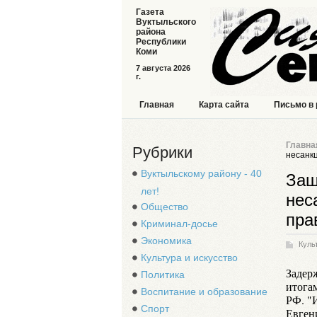
Газета
Вуктыльского
района
Республики
Коми
7 августа 2026
г.
Главная
Карта сайта
Письмо в
Главна
Рубрики
несанк
Вуктыльскому району - 40
Защ
лет!
нес
Общество
пра
Криминал-досье
Экономика
Куль
Культура и искусство
Задер
Политика
итога
Воспитание и образование
РФ. "
Спорт
Евген