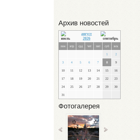
Архив новостей
август
2026
пон
втр
срд
чет
пят
суб
вск
1
2
3
4
5
6
7
8
9
10
11
12
13
14
15
16
17
18
19
20
21
22
23
24
25
26
27
28
29
30
31
Фотогалерея