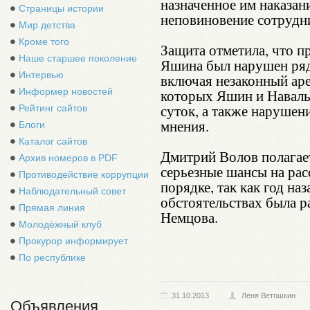
назначенное им наказани
Страницы истории
неповиновение сотрудн
Мир детства
Кроме того
Защита отметила, что п
Наше старшее поколение
Яшина был нарушен ряд
Интервью
включая незаконный аре
Информер новостей
которых Яшин и Наваль
суток, а также нарушен
Рейтинг сайтов
мнения.
Блоги
Каталог сайтов
Дмитрий Волов полагае
Архив номеров в PDF
серьезные шансы на рас
Противодействие коррупции
порядке, так как год на
Наблюдательный совет
обстоятельствах была р
Прямая линия
Немцова.
Молодёжный клуб
Прокурор информирует
По республике
31.10.2013
Леня Ветошкин
Объявления