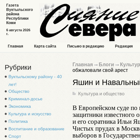
Газета
Вуктыльского
района
Республики
Коми
6 августа 2026
г.
Главная
Карта сайта
Письмо в редакцию
Редакция
Главная
Блоги
Культур
Рубрики
обжаловали свой арест
Вуктыльскому району - 40
Яшин и Навальный
лет!
Общество
Культура и общество
Криминал-досье
В Европейском суде по 
Экономика
защитники известного 
Культура и искусство
и его соратника Ильи Я
Политика
Чистых прудах в Москве
Воспитание и образование
выборов в Государстве
Спорт