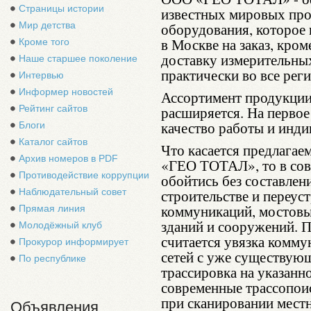
Страницы истории
известных мировых про
Мир детства
оборудования, которое 
в Москве на заказ, кро
Кроме того
доставку измерительны
Наше старшее поколение
практически во все рег
Интервью
Информер новостей
Ассортимент продукции
Рейтинг сайтов
расширяется. На перво
качество работы и инди
Блоги
Каталог сайтов
Что касается предлага
Архив номеров в PDF
«ГЕО ТОТАЛ», то в сов
Противодействие коррупции
обойтись без составлен
Наблюдательный совет
строительстве и переус
коммуникаций, мостовых
Прямая линия
зданий и сооружений. П
Молодёжный клуб
считается увязка комм
Прокурор информирует
сетей с уже существующ
По республике
трассировка на указанн
современные трассопои
при сканировании мест
Объявления