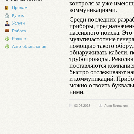
контроля за уже имею
Продам
коммуникациями.
Куплю
Среди последних разра
Услуги
приборы, предназначенн
пассивного поиска. Это
Работа
мультичастотные генера
Разное
помощью такого обору
Авто-объявления
обнаруживать кабели, 
трубопроводы. Революц
поставляются компани
быстро отслеживают на
и коммуникаций. Прибо
можно освоить буквальн
ними.
03.06.2013
Леня Ветошкин