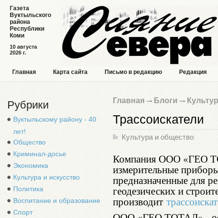
Газета
Вуктыльского
района
Республики
Коми
10 августа
2026 г.
Главная
Карта сайта
Письмо в редакцию
Редакция
Главная
Блоги
Культур
Рубрики
Трассоискатели
Вуктыльскому району - 40
лет!
Культура и общество
Общество
Криминал-досье
Компания ООО «ГЕО ТО
Экономика
измерительные приборы
Культура и искусство
предназначенные для ре
геодезических и строит
Политика
производит
трассоиска
Воспитание и образование
Спорт
ООО «ГЕО ТОТАЛ» - оф