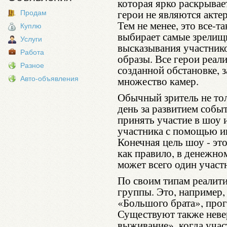
которая ярко раскрывае
герои не являются акте
Продам
Тем не менее, это все-
Куплю
выбирает самые зрелищ
Услуги
высказывания участник
Работа
образы. Все герои реал
Разное
созданной обстановке, 
множество камер.
Авто-объявления
Обычный зритель не тол
день за развитием событ
принять участие в шоу 
участника с помощью и
Конечная цель шоу - эт
как правило, в денежном
может всего один участ
По своим типам реалити
группы. Это, например
«Большого брата», про
Существуют также неве
выживание», когда уча