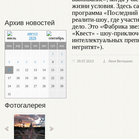
жизни условия. Здесь 
программа «Последний 
реалити-шоу, где участ
Архив новостей
дело. Это «Фабрика зве
«Квест» - шоу-приключ
август
интеллектуальных преп
2026
негритят»).
пон
втр
срд
чет
пят
суб
вск
1
2
29.07.2013
Леня Ветошкин
3
4
5
6
7
8
9
10
11
12
13
14
15
16
17
18
19
20
21
22
23
24
25
26
27
28
29
30
31
Фотогалерея