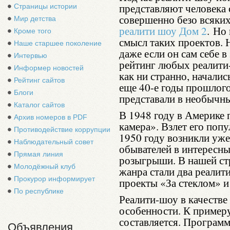
представляют человека 
Страницы истории
совершенно безо всяки
Мир детства
реалити шоу Дом 2
. Но
Кроме того
смысл таких проектов. 
Наше старшее поколение
даже если он сам себе в
Интервью
рейтинг любых реалити-
Информер новостей
как ни странно, началис
Рейтинг сайтов
еще 40-е годы прошлог
Блоги
представали в необычн
Каталог сайтов
В 1948 году в Америке
Архив номеров в PDF
камера». Взлет его поп
Противодействие коррупции
1950 году возникли уже
Наблюдательный совет
обывателей в интересны
Прямая линия
розыгрыши. В нашей ст
Молодёжный клуб
жанра стали два реалит
Прокурор информирует
проекты «За стеклом» и
По республике
Реалити-шоу в качестве
особенности. К примеру
составляется. Программ
Объявления