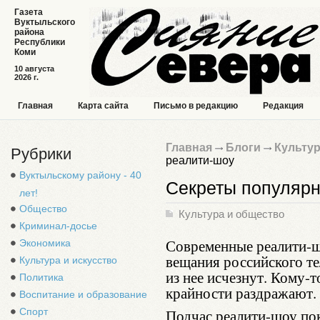
Газета
Вуктыльского
района
Республики
Коми
10 августа
2026 г.
Главная
Карта сайта
Письмо в редакцию
Редакция
Главная
Блоги
Культур
Рубрики
реалити-шоу
Вуктыльскому району - 40
Секреты популярн
лет!
Общество
Культура и общество
Криминал-досье
Современные реалити-шо
Экономика
вещания российского те
Культура и искусство
из нее исчезнут. Кому-т
Политика
крайности раздражают. 
Воспитание и образование
Спорт
Подчас реалити-шоу по