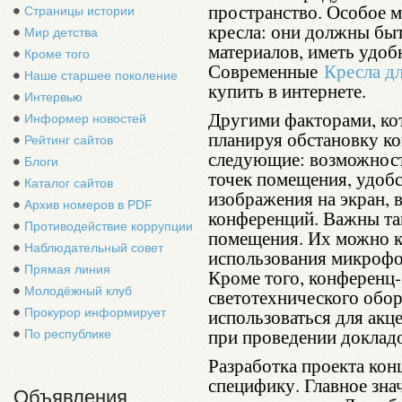
пространство. Особое м
Страницы истории
кресла: они должны быт
Мир детства
материалов, иметь удо
Кроме того
Современные
Кресла дл
Наше старшее поколение
купить в интернете.
Интервью
Другими факторами, ко
Информер новостей
планируя обстановку к
Рейтинг сайтов
следующие: возможност
Блоги
точек помещения, удобс
Каталог сайтов
изображения на экран, 
Архив номеров в PDF
конференций. Важны та
Противодействие коррупции
помещения. Их можно 
Наблюдательный совет
использования микрофон
Прямая линия
Кроме того, конференц-
Молодёжный клуб
светотехнического обор
использоваться для акц
Прокурор информирует
при проведении доклад
По республике
Разработка проекта кон
специфику. Главное зна
Объявления