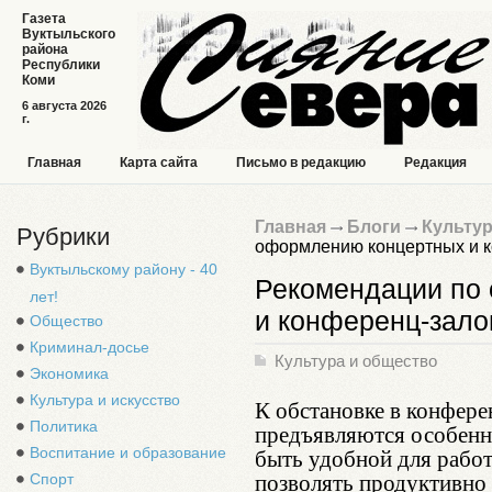
Газета
Вуктыльского
района
Республики
Коми
6 августа 2026
г.
Главная
Карта сайта
Письмо в редакцию
Редакция
Главная
Блоги
Культур
Рубрики
оформлению концертных и 
Вуктыльскому району - 40
Рекомендации по
лет!
и конференц-зало
Общество
Криминал-досье
Культура и общество
Экономика
Культура и искусство
К обстановке в конферен
Политика
предъявляются особенн
быть удобной для работ
Воспитание и образование
позволять продуктивно 
Спорт