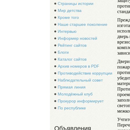
защиту
Страницы истории
проти
Мир детства
станда
Кроме того
Прежд
Наше старшее поколение
изгот
испол
Интервью
дверь
Информер новостей
врезн
Рейтинг сайтов
компл
завис
Блоги
Каталог сайтов
Двери
пожар
Архив номеров в PDF
проти
Противодействие коррупции
убеди
Наблюдательный совет
матер
Прямая линия
Проти
проем
Молодёжный клуб
запол
Прокурор информирует
свето
По республике
межко
Учтите
Переч
Объявления