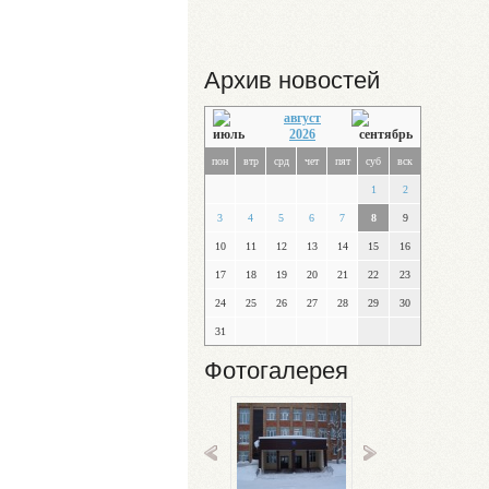
Архив новостей
август
2026
пон
втр
срд
чет
пят
суб
вск
1
2
3
4
5
6
7
8
9
10
11
12
13
14
15
16
17
18
19
20
21
22
23
24
25
26
27
28
29
30
31
Фотогалерея