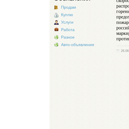
скоро
распр
Продам
горен
Куплю
предо
пожар
Услуги
росси
Работа
маркир
Разное
проти
Авто-объявления
26.06