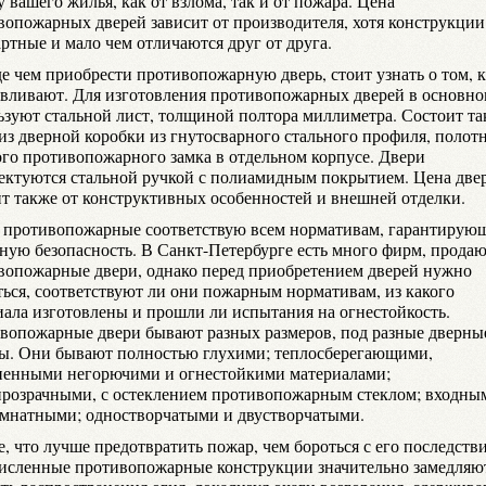
 вашего жилья, как от взлома, так и от пожара. Цена
вопожарных дверей зависит от производителя, хотя конструкции
ртные и мало чем отличаются друг от друга.
е чем приобрести противопожарную дверь, стоит узнать о том, к
авливают. Для изготовления противопожарных дверей в основн
ьзуют стальной лист, толщиной полтора миллиметра. Состоит та
 из дверной коробки из гнутосварного стального профиля, полотн
ого противопожарного замка в отдельном корпусе. Двери
ектуются стальной ручкой с полиамидным покрытием. Цена две
ит также от конструктивных особенностей и внешней отделки.
 противопожарные соответствую всем нормативам, гарантирую
ную безопасность. В Санкт-Петербурге есть много фирм, прода
вопожарные двери, однако перед приобретением дверей нужно
ться, соответствуют ли они пожарным нормативам, из какого
иала изготовлены и прошли ли испытания на огнестойкость.
вопожарные двери бывают разных размеров, под разные дверны
ы. Они бывают полностью глухими; теплосберегающими,
ненными негорючими и огнестойкими материалами;
прозрачными, с остеклением противопожарным стеклом; входны
мнатными; одностворчатыми и двустворчатыми.
, что лучше предотвратить пожар, чем бороться с его последств
исленные противопожарные конструкции значительно замедляю