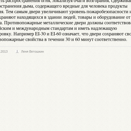
сть распространения огня, локализуя очаги возгорания, сдержив
остранения дыма, содержащего вредные для человека продукты
ия. Тем самым двери увеличивают уровень пожаробезопасности 
храняют находящихся в здании людей, товары и оборудование от
а. Противопожарные металлические двери должны соответствов
йским и международным стандартам и иметь надлежащую
овку. Например EI-30 и EI-60 означает, что двери сохраняют св
вопожарные свойства в течении 30 и 60 минут соответственно.
.2013
Леня Ветошкин