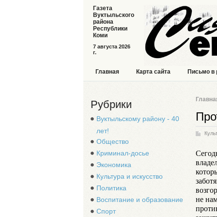
Газета
Вуктыльского
района
Республики
Коми
7 августа 2026
г.
Главная
Карта сайта
Письмо в
Главна
Рубрики
Про
Вуктыльскому району - 40
лет!
Куль
Общество
Сегод
Криминал-досье
владе
Экономика
котор
Культура и искусство
забот
Политика
возго
не на
Воспитание и образование
проти
Спорт