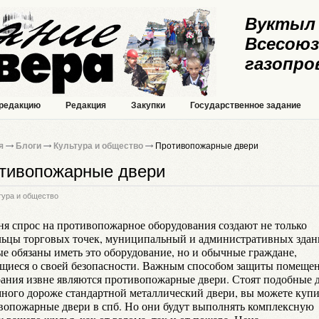
Вуктыл 
Всесоюз
газопро
 редакцию
Редакция
Закупки
Государственное задание
я
Блоги
Культура и общество
Противопожарные двери
тивопожарные двери
тура и общество
ня спрос на противопожарное оборудования создают не только
льцы торговых точек, муниципальный и административных здан
ые обязаны иметь это оборудование, но и обычные граждане,
ящиеся о своей безопасности. Важным способом защиты помещен
рания извне являются противопожарные двери. Стоят подобные 
много дороже стандартной металлический двери, вы можете купи
вопожарные двери в спб. Но они будут выполнять комплексную