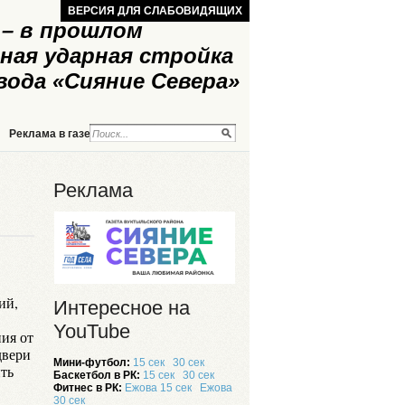
ВЕРСИЯ ДЛЯ СЛАБОВИДЯЩИХ
– в прошлом
ная ударная стройка
вода «Сияние Севера»
Реклама в газете
Реклама на сайте
Реклама
ий,
Интересное на
YouTube
ия от
двери
Мини-футбол:
15 сек
30 сек
ть
Баскетбол в РК:
15 сек
30 сек
Фитнес в РК:
Ежова 15 сек
Ежова
30 сек