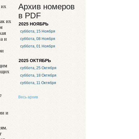
Архив номеров
 их
в PDF
ак их
2025 НОЯБРЬ
ом
суббота, 15 Ноября
кая
а и
суббота, 08 Ноября
суббота, 01 Ноября
ри
2025 ОКТЯБРЬ
щим
суббота, 25 Октября
ющих
суббота, 18 Октября
суббота, 11 Октября
е
Весь архив
ми и
иям.
т