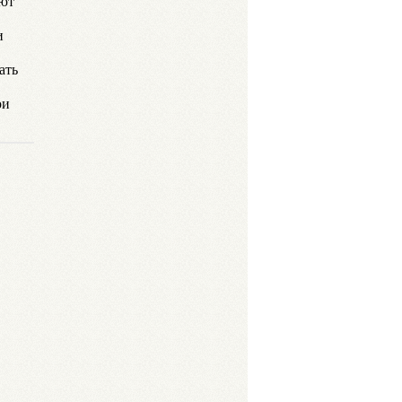
ают
и
ать
ои