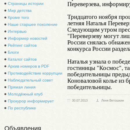
Переверзева, информир
Страницы истории
Мир детства
Тридцатого ноября про
Кроме того
летняя Наталья Перевер
Наше старшее поколение
Следующим утром пресс
Интервью
"Переверзеву могут лиш
Информер новостей
России снялась обнаже
Рейтинг сайтов
конкурса России раздел
Блоги
Каталог сайтов
Наталья узнала о побед
гостиницы "Космос", та
Архив номеров в PDF
победительницы преды
Противодействие коррупции
Коноваловой колье из б
Наблюдательный совет
победительницы.
Прямая линия
Молодёжный клуб
Прокурор информирует
30.07.2013
Леня Ветошкин
По республике
Объявления