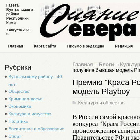
Газета
Вуктыльского
района
Республики
Коми
7 августа 2026
г.
Главная
Карта сайта
Письмо в редакцию
Редакция
Главная
Блоги
Культур
Рубрики
получила бывшая модель Pl
Вуктыльскому району - 40
Премию "Краса Р
лет!
модель Playboy
Общество
Криминал-досье
Культура и общество
Экономика
Культура и искусство
В России самой красиво
Политика
конкурса "Краса России
происхождения аспиран
Воспитание и образование
Правительстве РФ и экс
Спорт