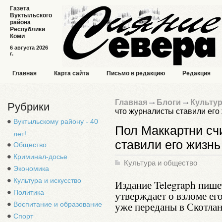
Газета
Вуктыльского
района
Республики
Коми
6 августа 2026
г.
Главная
Карта сайта
Письмо в редакцию
Редакция
Главная
Блоги
Культур
Рубрики
что журналисты ставили его
Вуктыльскому району - 40
Пол Маккартни сч
лет!
ставили его жизн
Общество
Криминал-досье
Культура и общество
Экономика
Культура и искусство
Издание Telegraph пише
Политика
утверждает о взломе ег
уже переданы в Скотла
Воспитание и образование
Спорт