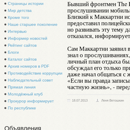
Бывший фронтмен The Be
Страницы истории
прослушивании мобильн
Мир детства
Близкий к Маккартни ис
Кроме того
предоставил полицейски
Наше старшее поколение
но развивать эту тему
Интервью
отказался, информирует 
Информер новостей
Рейтинг сайтов
Сам Маккартни заявил в
Блоги
знал о прослушиваниях, 
Каталог сайтов
личный план отдыха был
обсуждал его только пр
Архив номеров в PDF
даже начал общаться с 
Противодействие коррупции
«Если вы правда записы
Наблюдательный совет
частную жизнь», - перед
Прямая линия
Молодёжный клуб
Прокурор информирует
18.07.2013
Леня Ветошкин
По республике
Объявления