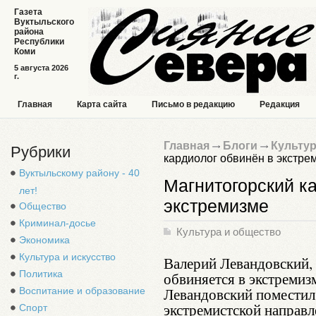
Газета
Вуктыльского
района
Республики
Коми
5 августа 2026
г.
Главная
Карта сайта
Письмо в редакцию
Редакция
Главная
Блоги
Культур
Рубрики
кардиолог обвинён в экстре
Вуктыльскому району - 40
Магнитогорский к
лет!
экстремизме
Общество
Криминал-досье
Культура и общество
Экономика
Культура и искусство
Валерий Левандовский, 
Политика
обвиняется в экстремиз
Левандовский поместил
Воспитание и образование
экстремистской направл
Спорт