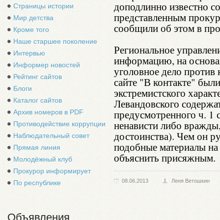
доподлинно известно со
Страницы истории
представленным прокур
Мир детства
сообщили об этом в про
Кроме того
Наше старшее поколение
Региональное управлен
Интервью
информацию, на основа
Информер новостей
уголовное дело против
Рейтинг сайтов
сайте "В контакте" бы
Блоги
экстремистского характ
Каталог сайтов
Левандовского содержат
предусмотренного ч. 1 
Архив номеров в PDF
ненависти либо вражды,
Противодействие коррупции
достоинства). Чем он р
Наблюдательный совет
подобные материалы на 
Прямая линия
объяснить присяжным.
Молодёжный клуб
Прокурор информирует
08.06.2013
Леня Ветошкин
По республике
Объявления