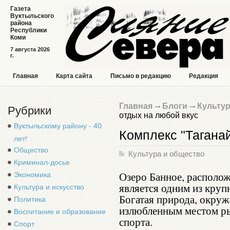
Газета
Вуктыльского
района
Республики
Коми
7 августа 2026
г.
Главная
Карта сайта
Письмо в редакцию
Редакция
Главная
Блоги
Культур
Рубрики
отдых на любой вкус
Вуктыльскому району - 40
Комплекс "Таганай
лет!
Общество
Культура и общество
Криминал-досье
Озеро Банное, располож
Экономика
является одним из круп
Культура и искусство
Богатая природа, окруж
Политика
излюбленным местом р
Воспитание и образование
спорта.
Спорт