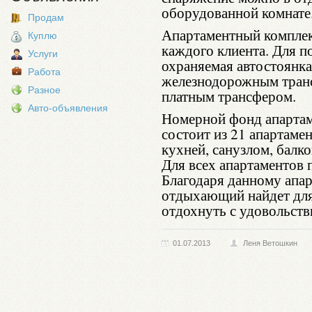
оборудованной комнате
Продам
Апартаментный комплекс
Куплю
каждого клиента. Для п
Услуги
охраняемая автостоянка
Работа
железнодорожным транс
Разное
платным трансфером.
Авто-объявления
Номерной фонд апартам
состоит из 21 апартаме
кухней, санузлом, балк
Для всех апартаментов 
Благодаря данному апа
отдыхающий найдет для
отдохнуть с удовольств
01.07.2013
Леня Ветошкин