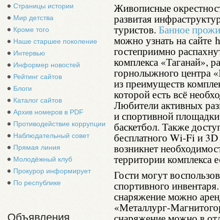
Живописные окрестност
Страницы истории
развитая инфраструкту
Мир детства
туристов.
Банное прожи
Кроме того
можно узнать на сайте ht
Наше старшее поколение
гостеприимно распахну
Интервью
комплекса «Таганай», р
Информер новостей
горнолыжного центра «
Рейтинг сайтов
из преимуществ комплек
Блоги
которой есть всё необх
Каталог сайтов
Любители активных раз
Архив номеров в PDF
и спортивной площадки,
Противодействие коррупции
баскетбол. Также досту
бесплатного Wi-Fi и 3D
Наблюдательный совет
возникнет необходимост
Прямая линия
территории комплекса ес
Молодёжный клуб
Прокурор информирует
Гости могут воспользов
По республике
спортивного инвентаря
снаряжение можно аренд
«Металлург-Магнитогор
Объявления
снаряжение можно в от