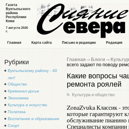
Газета
Вуктыльского
района
Республики
Коми
7 августа 2026
г.
Главная
Карта сайта
Письмо в редакцию
Редакция
Главная
Блоги
Культур
Рубрики
всего задают по поводу рем
Вуктыльскому району - 40
Какие вопросы ча
лет!
ремонта роялей
Общество
Криминал-досье
Культура и общество
Экономика
Культура и искусство
ZonaZvuka Классик - э
Политика
которые гарантируют к
обслуживание пианино 
Воспитание и образование
Специалисты компании
Спорт