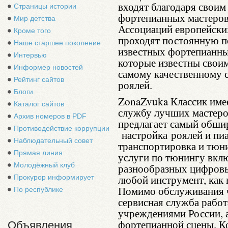
входят благодаря свои
Страницы истории
фортепианных мастеров 
Мир детства
Ассоциаций европейски
Кроме того
проходят постоянную п
Наше старшее поколение
известных фортепианны
Интервью
которые известны свои
Информер новостей
самому качественному
Рейтинг сайтов
роялей.
Блоги
ZonaZvuka Классик им
Каталог сайтов
службу лучших мастеро
Архив номеров в PDF
предлагает самый обши
Противодействие коррупции
настройка роялей и пи
Наблюдательный совет
транспортировка и тюни
Прямая линия
услуги по тюнингу вклю
Молодёжный клуб
разнообразных цифровых
любой инструмент, как 
Прокурор информирует
Помимо обслуживания ч
По республике
сервисная служба работ
учреждениями России, 
фортепианной сцены. К
Объявления