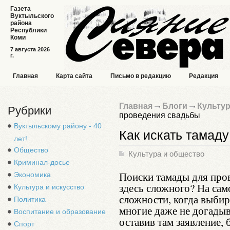
Газета
Вуктыльского
района
Республики
Коми
7 августа 2026
г.
Главная
Карта сайта
Письмо в редакцию
Редакция
Главная
Блоги
Культур
Рубрики
проведения свадьбы
Вуктыльскому району - 40
Как искать тамад
лет!
Общество
Культура и общество
Криминал-досье
Поиски тамады для пров
Экономика
здесь сложного? На сам
Культура и искусство
сложности, когда выбир
Политика
многие даже не догады
Воспитание и образование
оставив там заявление
Спорт