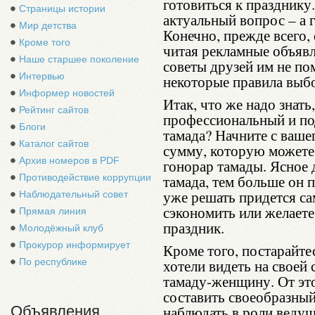
готовиться к празднику.
Страницы истории
актуальный вопрос – а 
Мир детства
Конечно, прежде всего, 
Кроме того
читая рекламные объявл
Наше старшее поколение
советы друзей им не пом
Интервью
некоторые правила выб
Информер новостей
Итак, что же надо знать
Рейтинг сайтов
профессиональный и по
Блоги
тамада? Начните с ваше
Каталог сайтов
сумму, которую можете 
Архив номеров в PDF
гонорар тамады. Ясное 
Противодействие коррупции
тамада, тем больше он п
уже решать придется са
Наблюдательный совет
сэкономить или желает
Прямая линия
праздник.
Молодёжный клуб
Прокурор информирует
Кроме того, постарайтес
По республике
хотели видеть на своей
тамаду-женщину. От это
составить своеобразный
Объявления
наблюдать в роли ведущ