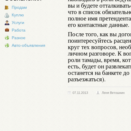
вы и будете отталкивать
Продам
что в список обязательн
Куплю
полное имя претендента
Услуги
его контактные данные.
Работа
После того, как вы дого
Разное
поинтересуйтесь расцен
круг тех вопросов, не
Авто-объявления
личном разговоре. К во
роли тамады, время, ко
есть, будет он развлекат
останется на банкете до 
разъезжаться).
07.11.2013
Леня Ветошкин