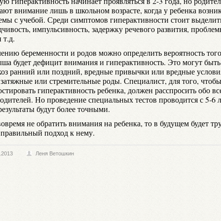
ую гиперактивность начинает проявляться в 2-3 года, но родите
ают внимание лишь в школьном возрасте, когда у ребенка возни
емы с учебой. Среди симптомов гиперактивности стоит выделит
дчивость, импульсивность, задержку речевого развития, проблем
 т.д.
чению беременности и родов можно определить вероятность того
ыша будет дефицит внимания и гиперактивность. Это могут быть
коз ранний или поздний, вредные привычки или вредные услови
, затяжные или стремительные роды. Специалист, для того, чтоб
остировать гиперактивность ребенка, должен расспросить обо вс
одителей. Но проведение специальных тестов проводится с 5-6 л
результаты будут более точными.
овремя не обратить внимания на ребенка, то в будущем будет тр
 правильный подход к нему.
.2013
Леня Ветошкин