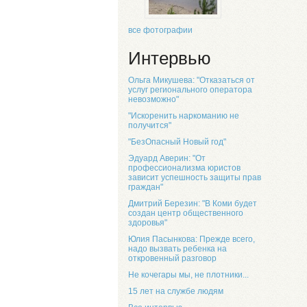
все фотографии
Интервью
Ольга Микушева: "Отказаться от
услуг регионального оператора
невозможно"
"Искоренить наркоманию не
получится"
"БезОпасный Новый год"
Эдуард Аверин: "От
профессионализма юристов
зависит успешность защиты прав
граждан"
Дмитрий Березин: "В Коми будет
создан центр общественного
здоровья"
Юлия Пасынкова: Прежде всего,
надо вызвать ребенка на
откровенный разговор
Не кочегары мы, не плотники...
15 лет на службе людям