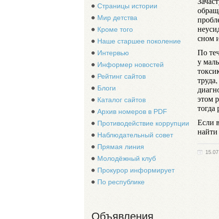
Зачаст
Страницы истории
обращ
Мир детства
пробл
неуси
Кроме того
сном и
Наше старшее поколение
По те
Интервью
у мал
Информер новостей
токси
Рейтинг сайтов
труда
Блоги
диагн
этом р
Каталог сайтов
тогда 
Архив номеров в PDF
Если в
Противодействие коррупции
найти
Наблюдательный совет
Прямая линия
15.07
Молодёжный клуб
Прокурор информирует
По республике
Объявления