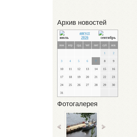
Архив новостей
август
2026
пон
втр
срд
чет
пят
суб
вск
1
2
3
4
5
6
7
8
9
10
11
12
13
14
15
16
17
18
19
20
21
22
23
24
25
26
27
28
29
30
31
Фотогалерея