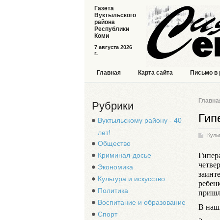
Газета
Вуктыльского
района
Республики
Коми
7 августа 2026
г.
Главная
Карта сайта
Письмо в
Главна
Рубрики
Гип
Вуктыльскому району - 40
лет!
Куль
Общество
Гипера
Криминал-досье
четвер
Экономика
заинте
Культура и искусство
ребен
Политика
пришл
Воспитание и образование
В наш
Спорт