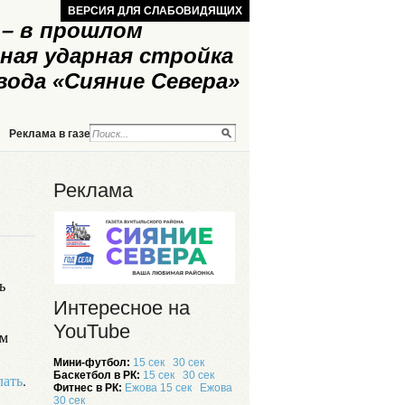
ВЕРСИЯ ДЛЯ СЛАБОВИДЯЩИХ
– в прошлом
ная ударная стройка
вода «Сияние Севера»
Реклама в газете
Реклама на сайте
Реклама
ь
Интересное на
YouTube
ем
Мини-футбол:
15 сек
30 сек
Баскетбол в РК:
15 сек
30 сек
лать
.
Фитнес в РК:
Ежова 15 сек
Ежова
30 сек