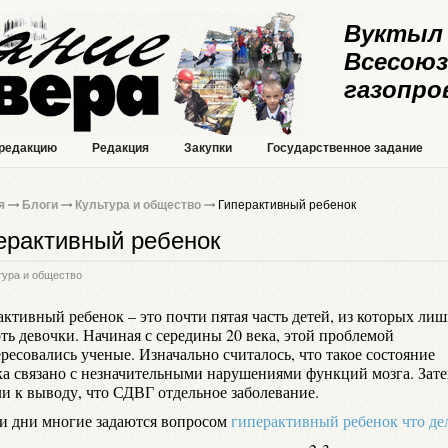
Вуктыл 
Всесоюз
газопро
 редакцию
Редакция
Закупки
Государственное задание
я
Блоги
Культура и общество
Гиперактивный ребенок
ерактивный ребенок
тура и общество
ктивный ребенок – это почти пятая часть детей, из которых лиш
ть девочки. Начиная с середины 20 века, этой проблемой
ресовались ученые. Изначально считалось, что такое состояние
ка связано с незначительными нарушениями функций мозга. Зат
и к выводу, что СДВГ отдельное заболевание.
и дни многие задаются вопросом
гиперактивный ребенок что де