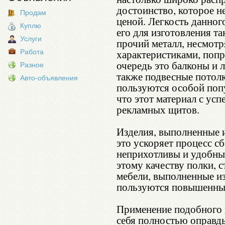
достоинство, которое 
Продам
ценой. Легкость данног
Куплю
его для изготовления т
Услуги
прочий металл, несмотр
характеристиками, попр
Работа
очередь это балконы и 
Разное
также подвесные потолк
Авто-объявления
пользуются особой попу
что этот материал с ус
рекламных щитов.
Изделия, выполненные 
это ускоряет процесс с
неприхотливы и удобны
этому качеству полки, 
мебели, выполненные из
пользуются повышенны
Применение подобного 
себя полностью оправд