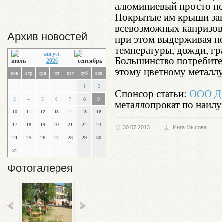
алюминиевый просто не
Покрытые им крыши за
всевозможных капризов 
Архив новостей
при этом выдерживая не
температуры, дожди, гр
август
Большинство потребите
2026
этому цветному металлу
пон
втр
срд
чет
пят
суб
вск
1
2
Спонсор статьи:
ООО Д
3
4
5
6
7
8
9
металлопрокат по наилу
10
11
12
13
14
15
16
17
18
19
20
21
22
23
30.07.2013
Инга Мысова
24
25
26
27
28
29
30
31
Фотогалерея