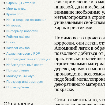
свое применение и в м
Страницы истории
пищевой, да и в мебель
Мир детства
внимание необходимо уд
Кроме того
металлопроката в строит
Наше старшее поколение
уникальными свойствам
Интервью
характеристиками.
Информер новостей
Помимо всего прочего 
Рейтинг сайтов
коррозии, они легки, о
Блоги
Алюминий легок в обра
Каталог сайтов
позволяют добиться от 
Архив номеров в PDF
практически полнейшего
Противодействие коррупции
строительными материал
Наблюдательный совет
дерево, мрамор и многи
Прямая линия
производства всевозмо
Молодёжный клуб
подобный металлопрока
Прокурор информирует
декоративного материа
По республике
покраске.
Стоит отметить и то, чт
Объявления
настолько широко распр