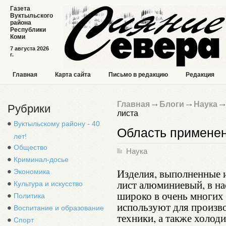
Газета
Вуктыльского
района
Республики
Коми
7 августа 2026
г.
Главная
Карта сайта
Письмо в редакцию
Редакция
Главная
Блоги
Наука
Рубрики
листа
Вуктыльскому району - 40
Область применен
лет!
Общество
Наука
Криминал-досье
Изделия, выполненные и
Экономика
лист алюминиевый, в н
Культура и искусство
широко в очень многих 
Политика
используют для произв
Воспитание и образование
техники, а также холод
Спорт