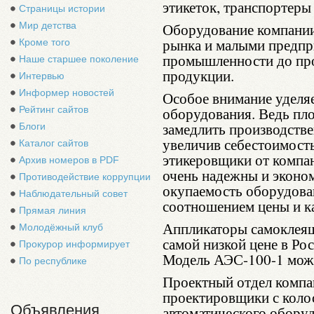
этикеток, транспортеры 
Страницы истории
Мир детства
Оборудование компании
рынка и малыми предпр
Кроме того
промышленности до про
Наше старшее поколение
продукции.
Интервью
Информер новостей
Особое внимание уделя
Рейтинг сайтов
оборудования. Ведь пл
замедлить производств
Блоги
увеличив себестоимост
Каталог сайтов
этикеровщики от компан
Архив номеров в PDF
очень надежны и эконо
Противодействие коррупции
окупаемость оборудова
Наблюдательный совет
соотношением цены и ка
Прямая линия
Аппликаторы самоклеящ
Молодёжный клуб
самой низкой цене в Рос
Прокурор информирует
Модель АЭС-100-1 можн
По республике
Проектный отдел компа
проектировщики с коло
Объявления
автоматического обору