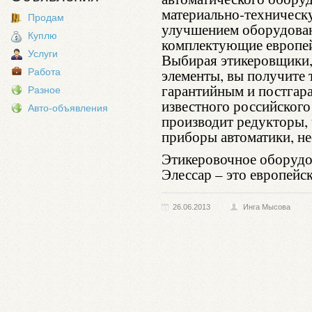
материально-техническу
Продам
улучшением оборудован
Куплю
комплектующие европей
Услуги
Выбирая этикеровщики,
элементы, вы получите 
Работа
гарантийным и постгар
Разное
известного российского
Авто-объявления
производит редукторы, 
приборы автоматики, н
Этикеровочное оборудо
Элессар – это европейс
26.06.2013
Инга Мысова