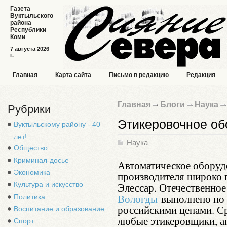
Газета
Вуктыльского
района
Республики
Коми
7 августа 2026
г.
Главная
Карта сайта
Письмо в редакцию
Редакция
Главная
Блоги
Наука
Рубрики
Этикеровочное об
Вуктыльскому району - 40
лет!
Наука
Общество
Криминал-досье
Автоматическое оборудо
Экономика
производителя широко п
Культура и искусство
Элессар. Отечественно
Вологды
выполнено по 
Политика
российскими ценами. С
Воспитание и образование
любые этикеровщики, а
Спорт