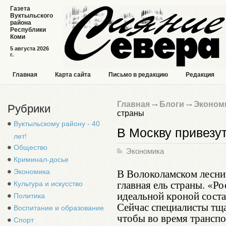
Газета
Вуктыльского
района
Республики
Коми
5 августа 2026
г.
Главная
Карта сайта
Письмо в редакцию
Редакция
Главная
Блоги
Эконом
Рубрики
страны
Вуктыльскому району - 40
В Москву привезу
лет!
Общество
Экономика
Криминал-досье
В Волоколамском лесни
Экономика
главная ель страны. «Р
Культура и искусство
идеальной кроной состав
Политика
Сейчас специалисты тщ
Воспитание и образование
чтобы во время транспо
Спорт