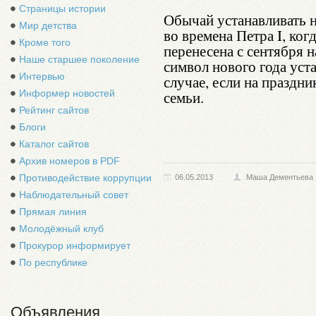
Страницы истории
Обычай устанавливать 
Мир детства
во времена Петра I, ког
Кроме того
перенесена с сентября н
Наше старшее поколение
символ нового года уст
Интервью
случае, если на праздн
Информер новостей
семьи.
Рейтинг сайтов
Блоги
Каталог сайтов
Архив номеров в PDF
Противодействие коррупции
06.05.2013
Маша Дементьева
Наблюдательный совет
Прямая линия
Молодёжный клуб
Прокурор информирует
По республике
Объявления