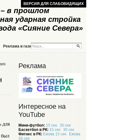
ВЕРСИЯ ДЛЯ СЛАБОВИДЯЩИХ
– в прошлом
ная ударная стройка
вода «Сияние Севера»
Реклама в газете
Реклама на сайте
ого
Реклама
н
Интересное на
YouTube
ь для
Мини-футбол:
15 сек
30 сек
Баскетбол в РК:
15 сек
30 сек
Фитнес в РК:
Ежова 15 сек
Ежова
е был
30 сек