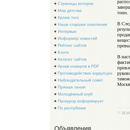
распо
Страницы истории
завер
Мир детства
тонн.
Кроме того
В Сле
Наше старшее поколение
резул
Интервью
прода
Информер новостей
вещест
превы
Рейтинг сайтов
Блоги
В нас
Каталог сайтов
фактам
Архив номеров в PDF
привл
руков
Противодействие коррупции
тамож
Наблюдательный совет
Москв
Прямая линия
Молодёжный клуб
Прокурор информирует
По республике
22.10
Объявления