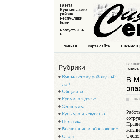
Газета
Вуктыльского
района
Республики
Коми
6 августа 2026
г.
Главная
Карта сайта
Письмо в
Главна
Рубрики
товара 
Вуктыльскому району - 40
В М
лет!
опа
Общество
Криминал-досье
Экон
Экономика
Работ
Культура и искусство
сотру
Политика
Прави
Воспитание и образование
жизни
Следст
Спорт