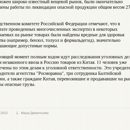
ложен широко известный вещевой рынок, были окончательно
шены работы по ликвидации опасной продукции общим весом 27
дственном комитете Российской Федерации отмечают, что в
ьтате проведенных многочисленных экспертиз в некоторых
ваемых на рынке товарах были найдены вредные для здоровья
ва (например, бензол, толуол и формальдегид), значительно
шающие допустимые нормы.
тоящий момент полным ходом идут расследования уголовных де
 незаконного ввоза в Россию товаров из Китая. 11 человек уже
ечены по этим делам к уголовной ответственности. Это учредит
одители агентства "Росморавиа", три сотрудника Балтийской
ни, а также граждане Китая, перевозившие и продававшие на ры
ы опасные грузы.
.2013
Маша Дементьева