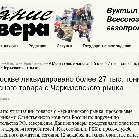
Вуктыл 
Всесоюз
газопро
 редакцию
Редакция
Закупки
Государственное задание
я
Блоги
Экономика
В Москве ликвидировано более 27 тыс. тонн опасн
с Черкизовского рынка
оскве ликвидировано более 27 тыс. тон
сного товара с Черкизовского рынка
омика
ы по утилизации товаров с Черкизовского рынка, проводимые
дниками Следственного комитета России по поручению
тельства РФ, завершены. Данные товары представляли опасност
 и здоровья потребителей. Как сообщили РБК в пресс-службе
венного комитета, сегодня, 12 декабря, на территории, где ране