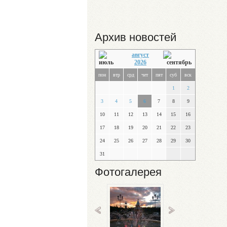
Архив новостей
август
2026
пон
втр
срд
чет
пят
суб
вск
1
2
3
4
5
6
7
8
9
10
11
12
13
14
15
16
17
18
19
20
21
22
23
24
25
26
27
28
29
30
31
Фотогалерея