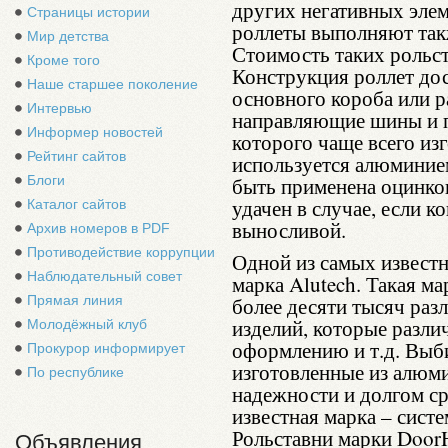
других негативных эле
Страницы истории
роллеты выполняют та
Мир детства
Стоимость таких рольст
Кроме того
Конструкция роллет дос
Наше старшее поколение
основного короба или р
Интервью
направляющие шины и по
Информер новостей
которого чаще всего из
Рейтинг сайтов
используется алюминие
Блоги
быть применена оцинков
удачен в случае, если 
Каталог сайтов
выносливой.
Архив номеров в PDF
Противодействие коррупции
Одной из самых известн
Наблюдательный совет
марка Alutech. Такая ма
Прямая линия
более десяти тысяч раз
изделий, которые разли
Молодёжный клуб
оформлению и т.д. Выби
Прокурор информирует
изготовленные из алюми
По республике
надежности и долгом ср
известная марка – сист
Рольставни марки Door
Объявления