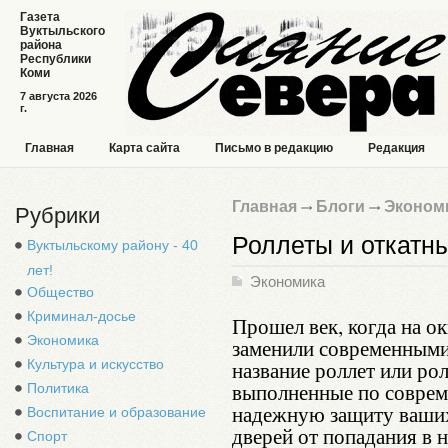
Газета
Вуктыльского
района
Республики
Коми
7 августа 2026
г.
Главная
Карта сайта
Письмо в редакцию
Редакция
Главная
Блоги
Эконом
Рубрики
Роллеты и откатны
Вуктыльскому району - 40
лет!
Экономика
Общество
Криминал-досье
Прошел век, когда на ок
Экономика
заменили современными
Культура и искусство
название роллет или рол
выполненные по соврем
Политика
надежную защиту ваших
Воспитание и образование
дверей от попадания в 
Спорт