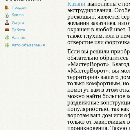
Казани
выполнены с по
Продам
экструдирования. Особ
роскошью, является сер
Куплю
желания заказчика, из
Услуги
окрашен в любой цвет.
Работа
также глухим, или в не
Разное
отверстие или форточка
Авто-объявления
Если вы решили приоб
обязательно обратитес
«МастерВорот». Благод
«МастерВорот», вы може
территорию вашего дома
только комфортным, но
помогут вам в этом отк
можно найти большое ко
раздвижные конструкци
популярностью, так как
воротам ваш дом или о
только от завистливых в
проникновения. Такую