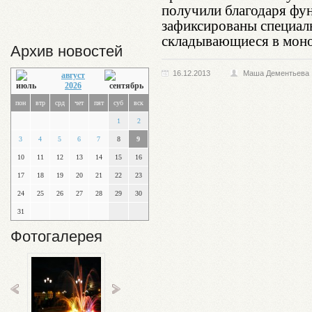
получили благодаря фун
зафиксированы специал
складывающиеся в моно
Архив новостей
16.12.2013
Маша Дементьева
август
2026
пон
втр
срд
чет
пят
суб
вск
1
2
3
4
5
6
7
8
9
10
11
12
13
14
15
16
17
18
19
20
21
22
23
24
25
26
27
28
29
30
31
Фотогалерея