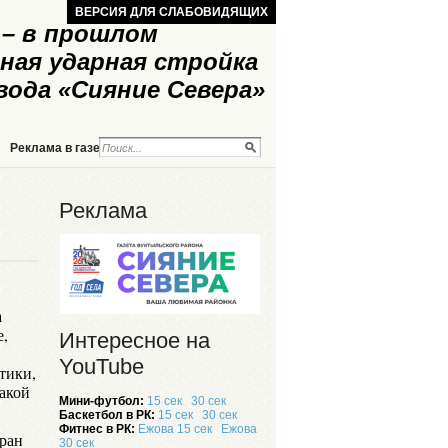
ВЕРСИЯ ДЛЯ СЛАБОВИДЯЩИХ
– в прошлом
ная ударная стройка
вода «Сияние Севера»
Реклама в газете
Реклама на сайте
Реклама
а
е,
Интересное на
YouTube
тики,
Такой
Мини-футбол:
15 сек
30 сек
Баскетбол в РК:
15 сек
30 сек
Фитнес в РК:
Ежова 15 сек
Ежова
ран
30 сек