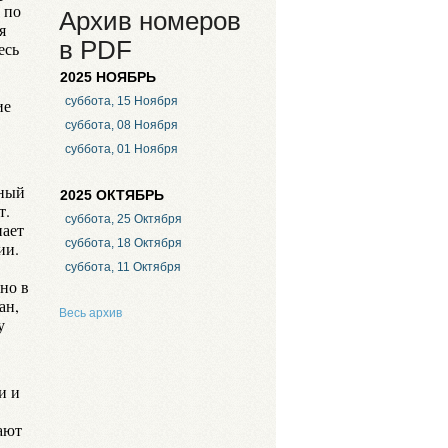
 по
Архив номеров
я
в PDF
есь
2025 НОЯБРЬ
суббота, 15 Ноября
ие
суббота, 08 Ноября
суббота, 01 Ноября
нный
2025 ОКТЯБРЬ
т.
суббота, 25 Октября
пает
суббота, 18 Октября
ии.
суббота, 11 Октября
но в
ан,
Весь архив
у
и и
ают