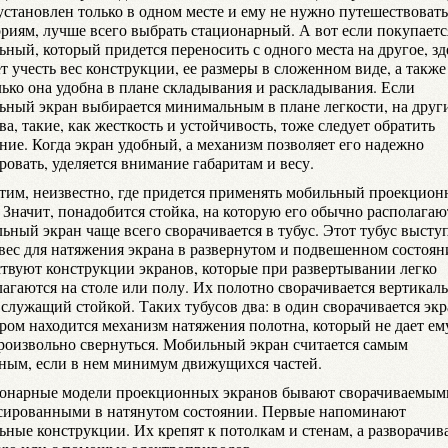
установлен только в одном месте и ему не нужно путешествовать
ориям, лучше всего выбрать стационарный. А вот если покупаетс
ный, который придется переносить с одного места на другое, зд
т учесть вес конструкции, ее размеры в сложенном виде, а также
лько она удобна в плане складывания и раскладывания. Если
ьный экран выбирается минимальным в плане легкости, на друг
ва, такие, как жесткость и устойчивость, тоже следует обратить
ние. Когда экран удобный, а механизм позволяет его надежно
овать, уделяется внимание габаритам и весу.
тим, неизвестно, где придется применять мобильный проекцио
 Значит, понадобится стойка, на которую его обычно располагаю
ьный экран чаще всего сворачивается в тубус. Этот тубус высту
твес для натяжения экрана в развернутом и подвешенном состоян
твуют конструкции экранов, которые при развертывании легко
лагаются на столе или полу. Их полотно сворачивается вертикаль
 служащий стойкой. Таких тубусов два: в один сворачивается экр
ором находится механизм натяжения полотна, который не дает ем
роизвольно свернуться. Мобильный экран считается самым
ным, если в нем минимум движущихся частей.
онарные модели проекционных экранов бывают сворачиваемым
сированными в натянутом состоянии. Первые напоминают
ьные конструкции. Их крепят к потолкам и стенам, а разворачив