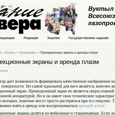
Вуктыл 
Всесоюз
газопро
 редакцию
Редакция
Закупки
Государственное задание
я
Блоги
Экономика
Проекционные экраны и аренда плазм
екционные экраны и аренда плазм
омика
тор дает возможность формировать качественное изображение н
 поверхности. Но самой идеальной для него является, конечно ж
ционный экран. Проекционный экран не является сверхсложной
ронной аппаратурой. Но и он имеет свои технические характерис
о которых, новички могут просто растеряться при его покупке. 
 можно взять в аренду или воспрользоваться
арендой плазм
.
ционные экраны делятся на мобильные и стационарные. Если эк