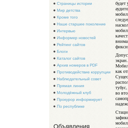
будет 
Страницы истории
аудит
Мир детства
мобиль
Кроме того
следуе
Наше старшее поколение
наско
мобил
Интервью
качест
Информер новостей
внима
Рейтинг сайтов
фиксир
Блоги
Допус
Каталог сайтов
экран.
Мобил
Архив номеров в PDF
как о
Противодействие коррупции
Сущес
Наблюдательный совет
распо
Прямая линия
тубус,
во вт
Молодёжный клуб
самоп
Прокурор информирует
надеж
По республике
Стаци
зафик
мобил
Объявления