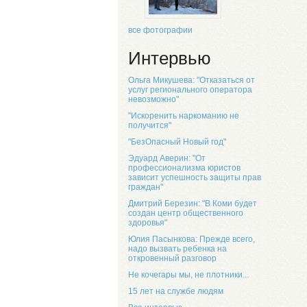
все фотографии
Интервью
Ольга Микушева: "Отказаться от
услуг регионального оператора
невозможно"
"Искоренить наркоманию не
получится"
"БезОпасный Новый год"
Эдуард Аверин: "От
профессионализма юристов
зависит успешность защиты прав
граждан"
Дмитрий Березин: "В Коми будет
создан центр общественного
здоровья"
Юлия Пасынкова: Прежде всего,
надо вызвать ребенка на
откровенный разговор
Не кочегары мы, не плотники...
15 лет на службе людям