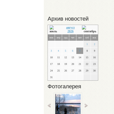
Архив новостей
август
2026
пон
втр
срд
чет
пят
суб
вск
1
2
3
4
5
6
7
8
9
10
11
12
13
14
15
16
17
18
19
20
21
22
23
24
25
26
27
28
29
30
31
Фотогалерея