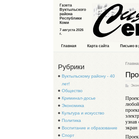
Газета
Вуктыльского
района
Республики
Коми
7 августа 2026
г.
Главная
Карта сайта
Письмо в
Главна
Рубрики
Про
Вуктыльскому району - 40
лет!
Экон
Общество
Проек
Криминал-досье
любой
Экономика
проек
Культура и искусство
элект
Политика
узнав 
экран
Воспитание и образование
Спорт
Проек