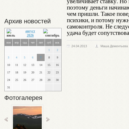
увеличивает ставку. Но
поэтому деньги начина
чем пришли. Такое пов
психики, и потому нуж
Архив новостей
самоконтроля. Не следуе
удача будет сопутствов
август
2026
пон
втр
срд
чет
пят
суб
вск
24.04.2013
Маша Дементьева
1
2
3
4
5
6
7
8
9
10
11
12
13
14
15
16
17
18
19
20
21
22
23
24
25
26
27
28
29
30
31
Фотогалерея