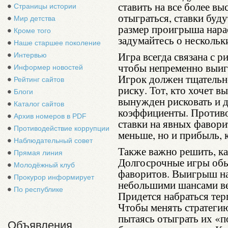
ставить на все более в
Страницы истории
отыграться, ставки буду
Мир детства
размер проигрыша нарас
Кроме того
задумайтесь о нескольк
Наше старшее поколение
Игра всегда связана с р
Интервью
чтобы непременно выигр
Информер новостей
Игрок должен тщательно
Рейтинг сайтов
риску. Тот, кто хочет в
Блоги
вынужден рисковать и д
Каталог сайтов
коэффициенты. Противо
Архив номеров в PDF
ставки на явных фавори
Противодействие коррупции
меньше, но и прибыль, к
Наблюдательный совет
Также важно решить, ка
Прямая линия
Долгосрочные игры обы
Молодёжный клуб
фаворитов. Выигрыш на
Прокурор информирует
небольшими шансами вел
По республике
Придется набраться тер
Чтобы менять стратеги
пытаясь отыграть их «п
Объявления