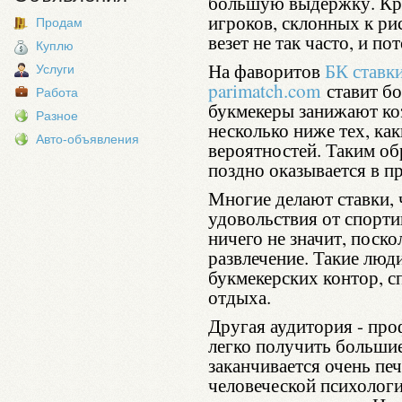
большую выдержку. Кр
игроков, склонных к ри
Продам
везет не так часто, и п
Куплю
На фаворитов
БК ставки
Услуги
parimatch.com
ставит бо
Работа
букмекеры занижают ко
Разное
несколько ниже тех, ка
Авто-объявления
вероятностей. Таким об
поздно оказывается в п
Многие делают ставки,
удовольствия от спорт
ничего не значит, поско
развлечение. Такие люд
букмекерских контор, с
отдыха.
Другая аудитория - пр
легко получить большие
заканчивается очень пе
человеческой психологи