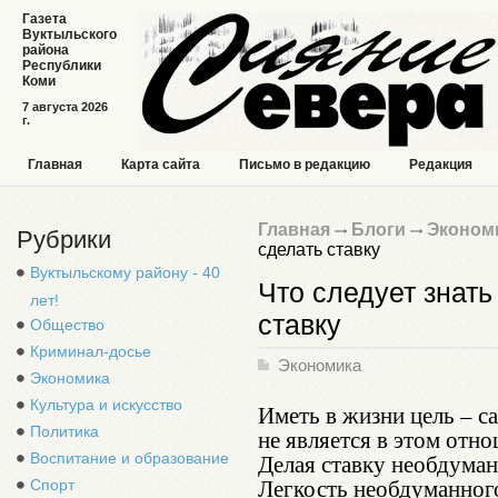
Газета
Вуктыльского
района
Республики
Коми
7 августа 2026
г.
Главная
Карта сайта
Письмо в редакцию
Редакция
Главная
Блоги
Эконом
Рубрики
сделать ставку
Вуктыльскому району - 40
Что следует знать 
лет!
ставку
Общество
Криминал-досье
Экономика
Экономика
Культура и искусство
Иметь в жизни цель – с
Политика
не является в этом отн
Делая ставку необдуман
Воспитание и образование
Легкость необдуманного
Спорт