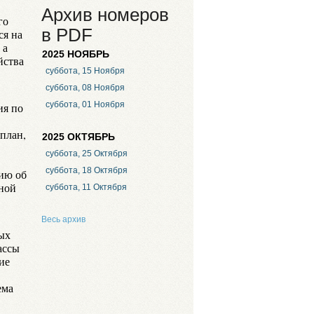
Архив номеров
го
в PDF
ся на
 а
2025 НОЯБРЬ
йства
суббота, 15 Ноября
суббота, 08 Ноября
суббота, 01 Ноября
ия по
план,
2025 ОКТЯБРЬ
суббота, 25 Октября
суббота, 18 Октября
ию об
ной
суббота, 11 Октября
Весь архив
ых
ассы
ие
ема