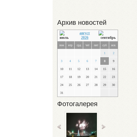
Архив новостей
август
2026
пон
втр
срд
чет
пят
суб
вск
1
2
3
4
5
6
7
8
9
10
11
12
13
14
15
16
17
18
19
20
21
22
23
24
25
26
27
28
29
30
31
Фотогалерея