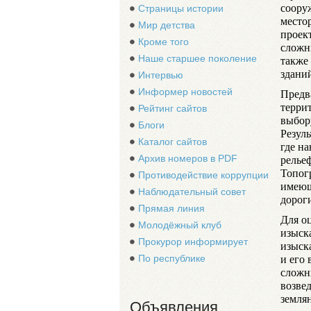
соору
Страницы истории
место
Мир детства
проек
Кроме того
сложн
Наше старшее поколение
также
здани
Интервью
Информер новостей
Предв
терри
Рейтинг сайтов
выбор
Блоги
Резул
Каталог сайтов
где н
рельеф
Архив номеров в PDF
Топог
Противодействие коррупции
имеющ
Наблюдательный совет
дороги
Прямая линия
Для о
Молодёжный клуб
изыск
Прокурор информирует
изыск
и его
По республике
сложн
возве
земля
Объявления