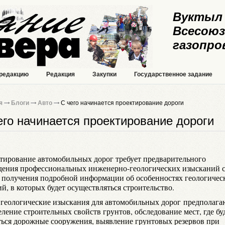
Вуктыл 
Всесоюз
газопро
 редакцию
Редакция
Закупки
Государственное задание
я
Блоги
Авто
С чего начинается проектирование дороги
его начинается проектирование дороги
тирование автомобильных дорог требует предварительного
дения профессиональных инженерно-геологических изысканий 
 получения подробной информации об особенностях геологичес
й, в которых будет осуществляться строительство.
 геологические изыскания для автомобильных дорог предполага
ление строительных свойств грунтов, обследование мест, где бу
ться дорожные сооружения, выявление грунтовых резервов при