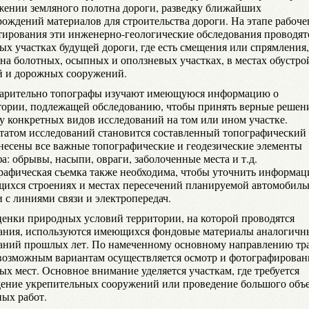
жении земляного полотна дороги, разведку ближайших
рождений материалов для строительства дороги. На этапе рабоче
тирования эти инженерно-геологические обследования проводят
ых участках будущей дороги, где есть смещения или спрямления,
 на болотных, осыпных и оползневых участках, в местах обустро
й и дорожных сооружений.
арительно топографы изучают имеющуюся информацию о
тории, подлежащей обследованию, чтобы принять верные решен
у конкретных видов исследований на том или ином участке.
ьтатом исследований становится составленный топографический 
анесены все важные топографические и геодезические элементы
а: обрывы, насыпи, овраги, заболоченные места и т.д.
рафическая съемка также необходима, чтобы уточнить информац
ихся строениях и местах пересечений планируемой автомобиль
 с линиями связи и электропередач.
ценки природных условий территории, на которой проводятся
ания, используются имеющихся фондовые материалы аналогичн
аний прошлых лет. По намеченному основному направлению тр
 возможным вариантам осуществляется осмотр и фотографирован
ых мест. Основное внимание уделяется участкам, где требуется
дение укрепительных сооружений или проведение большого объ
ных работ.