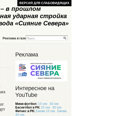
ВЕРСИЯ ДЛЯ СЛАБОВИДЯЩИХ
– в прошлом
ная ударная стройка
вода «Сияние Севера»
Реклама в газете
Реклама на сайте
Реклама
с
Интересное на
ких
YouTube
ют
Мини-футбол:
15 сек
30 сек
Баскетбол в РК:
15 сек
30 сек
дут
Фитнес в РК:
Ежова 15 сек
Ежова
30 сек