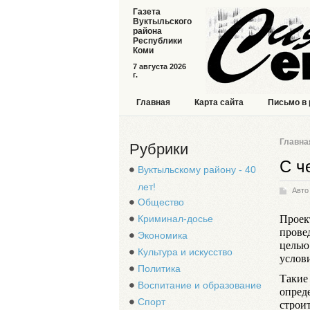
Газета
Вуктыльского
района
Республики
Коми
7 августа 2026
г.
Главная
Карта сайта
Письмо в
Главна
Рубрики
С ч
Вуктыльскому району - 40
лет!
Авто
Общество
Проек
Криминал-досье
прове
Экономика
целью
Культура и искусство
услови
Политика
Такие
Воспитание и образование
опреде
Спорт
строи