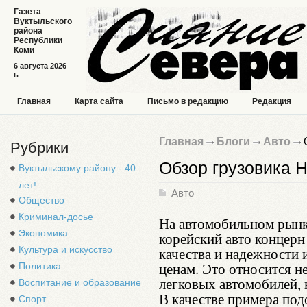
Газета
Вуктыльского
района
Республики
Коми
6 августа 2026
г.
Главная
Карта сайта
Письмо в редакцию
Редакция
Главная
Блоги
Авто
О
Рубрики
Обзор грузовика H
Вуктыльскому району - 40
лет!
Авто
Общество
Криминал-досье
На автомобильном рынк
Экономика
корейский авто концерн
Культура и искусство
качества и надежности 
ценам. Это относится н
Политика
легковых автомобилей, 
Воспитание и образование
В качестве примера по
Спорт