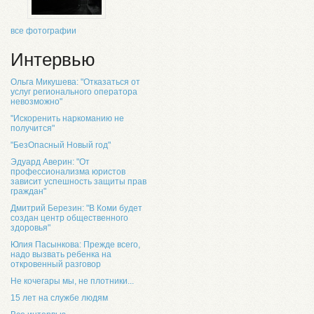
все фотографии
Интервью
Ольга Микушева: "Отказаться от
услуг регионального оператора
невозможно"
"Искоренить наркоманию не
получится"
"БезОпасный Новый год"
Эдуард Аверин: "От
профессионализма юристов
зависит успешность защиты прав
граждан"
Дмитрий Березин: "В Коми будет
создан центр общественного
здоровья"
Юлия Пасынкова: Прежде всего,
надо вызвать ребенка на
откровенный разговор
Не кочегары мы, не плотники...
15 лет на службе людям