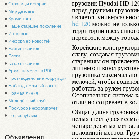
грузовик Hyudai HD 12
Страницы истории
перед другими грузовик
Мир детства
является универсально
Кроме того
hd 120
можно
не только
Наше старшее поколение
территории населенного
Интервью
перевозок между города
Информер новостей
Корейские конструктор
Рейтинг сайтов
славу, создавая грузов
Блоги
стараниям он привлекат
Каталог сайтов
лишнего и конструктивн
Архив номеров в PDF
грузовика максимально
Противодействие коррупции
мелочей, чтобы водите
Наблюдательный совет
работать за рулем груз
Прямая линия
Отопительная система к
отлично согревает в хол
Молодёжный клуб
Прокурор информирует
Общая длина грузовика
По республике
целых шестьдесят семь 
четыре десятых метра, а
половиной метров. Груз
Объявления