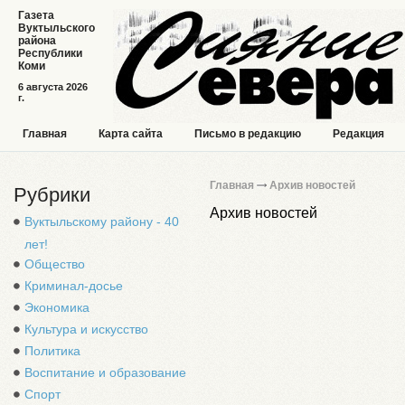
Газета
Вуктыльского
района
Республики
Коми
6 августа 2026
г.
Главная
Карта сайта
Письмо в редакцию
Редакция
Главная
Архив новостей
Рубрики
Архив новостей
Вуктыльскому району - 40
лет!
Общество
Криминал-досье
Экономика
Культура и искусство
Политика
Воспитание и образование
Спорт