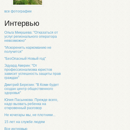
все фотографии
Интервью
Ольга Микушева: "Отказаться от
услуг регионального оператора
невозможно"
"Искоренить наркоманию не
получится"
"БезОпасный Новый год"
Эдуард Аверин: "От
профессионализма юристов
зависит успешность защиты прав
граждан"
Дмитрий Березин: "В Коми будет
создан центр общественного
здоровья"
Юлия Пасынкова: Прежде всего,
надо вызвать ребенка на
откровенный разговор
Не кочегары мы, не плотники...
15 лет на службе людям
Все интервью